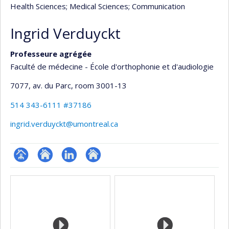
Health Sciences
; Medical Sciences
; Communication
Ingrid Verduyckt
Professeure agrégée
Faculté de médecine - École d'orthophonie et d'audiologie
7077, av. du Parc
, room 3001-13
514 343-6111 #37186
ingrid.verduyckt@umontreal.ca
Page
Site
LinkedIn
Autre
Media
professionnelle
web
site
(faculté,département,école)
de
web
l’unité
de