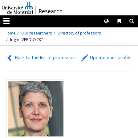
Passer
/
Research
au
contenu
Langues
Liens 
R
Menu
Home
Our researchers
Directory of professors
Ingrid VERDUYCKT
Back to the list of professors
Update your profile