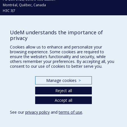
Montréal, Québec, Canada
H3C 3J7
Phone : 514 343-6111, #38492
E-mail :
recherche@umontreal.ca
UdeM understands the importance of
Who does what?
privacy
Find us
Cookies allow us to enhance and personalize your
browsing experience. Some cookies are required to
Site map
ensure the website’s functionality and security, while
others remember your preferences. By accepting all, you
Accessibility
consent to our use of cookies to better serve you.
Manage cookies
>
Reject all
Accept all
See our
privacy policy
and
terms of use
.
Privacy
Terms of use