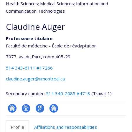
Health Sciences
; Medical Sciences
; Information and
Communication Technologies
Claudine Auger
Professeure titulaire
Faculté de médecine - École de réadaptation
7077, av. du Parc
, room 405-29
514 343-6111 #17266
claudine.auger@umontreal.ca
Secondary number:
514 340-2085 #4718
(Travail 1)
ResearchGate
Page
Google
Autre
professionnelle
Scholar
site
Profile
Affiliations and responsabilities
(faculté,département,école)
web