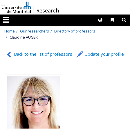
Passer
/
Research
au
contenu
Langues
Liens 
R
Menu
Home
Our researchers
Directory of professors
Claudine AUGER
Back to the list of professors
Update your profile