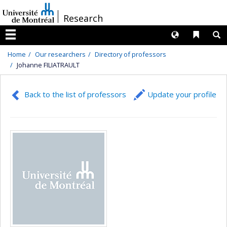
Passer
/
Research
au
contenu
Langues
Liens 
R
Menu
Home
Our researchers
Directory of professors
Johanne FILIATRAULT
Back to the list of professors
Update your profile