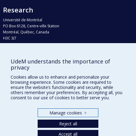
Research
Université de Montréal
PO Box 6128, Centre-ville Station
Montréal, Québec, Canada
H3C 3J7
Phone : 514 343-6111, #38492
E-mail :
recherche@umontreal.ca
UdeM understands the importance of
Who does what?
privacy
Find us
Cookies allow us to enhance and personalize your
browsing experience. Some cookies are required to
Site map
ensure the website’s functionality and security, while
others remember your preferences. By accepting all, you
Accessibility
consent to our use of cookies to better serve you.
Manage cookies
>
Reject all
Accept all