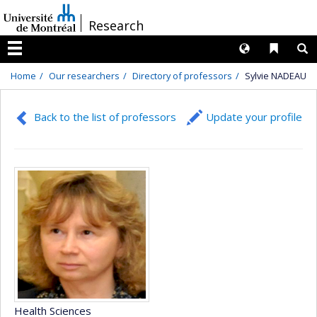
Passer
/
Research
au
contenu
Langues
Liens 
R
Menu
Home
Our researchers
Directory of professors
Sylvie NADEAU
Back to the list of professors
Update your profile
Health Sciences