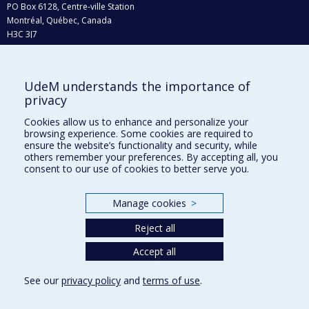
PO Box 6128, Centre-ville Station
Montréal, Québec, Canada
H3C 3J7
Phone : 514 343-6111, #38492
E-mail :
recherche@umontreal.ca
UdeM understands the importance of
Who does what?
privacy
Find us
Cookies allow us to enhance and personalize your
browsing experience. Some cookies are required to
Site map
ensure the website’s functionality and security, while
others remember your preferences. By accepting all, you
Accessibility
consent to our use of cookies to better serve you.
Manage cookies
>
Reject all
Accept all
See our
privacy policy
and
terms of use
.
Privacy