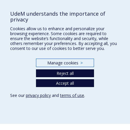
PO Box 6128, Centre-ville Station
Montréal, Québec, Canada
UdeM understands the importance of
H3C 3J7
privacy
Phone : 514 343-6111, #38492
Cookies allow us to enhance and personalize your
E-mail :
recherche@umontreal.ca
browsing experience. Some cookies are required to
ensure the website’s functionality and security, while
Who does what?
others remember your preferences. By accepting all, you
consent to our use of cookies to better serve you.
Find us
Site map
Manage cookies
>
Accessibility
Reject all
Accept all
See our
privacy policy
and
terms of use
.
Privacy