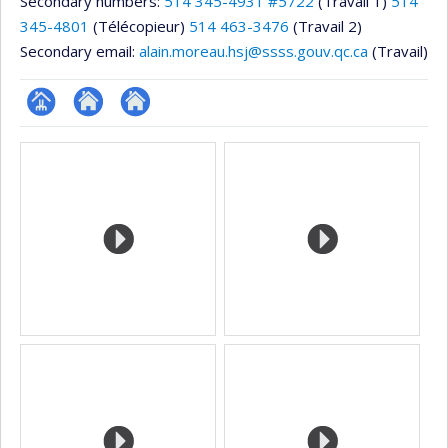
Secondary numbers:
514 345-4931 #5722
(Travail 1)
514
345-4801
(Télécopieur)
514 463-3476
(Travail 2)
Secondary email:
alain.moreau.hsj@ssss.gouv.qc.ca
(Travail)
Page
Site
Autre
Media
professionnelle
web
site
(faculté,département,école)
de
web
l’unité
de
recherche