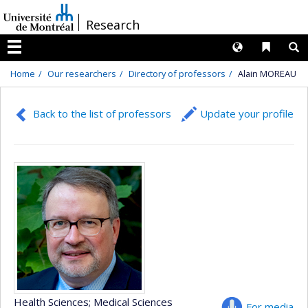
Passer
/
Research
au
contenu
Langues
Liens 
R
Menu
Home
Our researchers
Directory of professors
Alain MOREAU
Back to the list of professors
Update your profile
Health Sciences
; Medical Sciences
For media