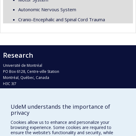
Autonomic Nervous System
Cranio-Encephalic and Spinal Cord Trauma
Research
Université de Montréal
PO Box 6128, Centre-ville Station
Montréal, Québec, Canada
H3C 3J7
Phone : 514 343-6111, #38492
E-mail :
recherche@umontreal.ca
UdeM understands the importance of
Who does what?
privacy
Find us
Cookies allow us to enhance and personalize your
browsing experience. Some cookies are required to
Site map
ensure the website’s functionality and security, while