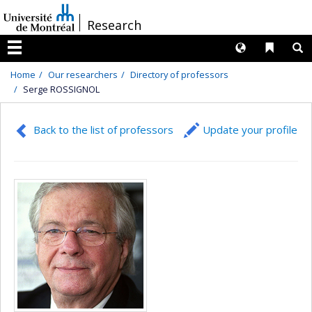
Passer
/
Research
au
contenu
Langues
Liens 
R
Menu
Home
Our researchers
Directory of professors
Serge ROSSIGNOL
Back to the list of professors
Update your profile