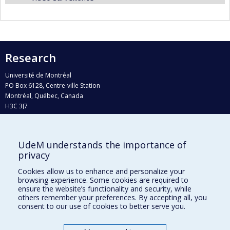
Research
Université de Montréal
PO Box 6128, Centre-ville Station
Montréal, Québec, Canada
H3C 3J7
Phone : 514 343-6111, #38492
E-mail :
recherche@umontreal.ca
UdeM understands the importance of
Who does what?
privacy
Find us
Cookies allow us to enhance and personalize your
browsing experience. Some cookies are required to
Site map
ensure the website’s functionality and security, while
others remember your preferences. By accepting all, you
Accessibility
consent to our use of cookies to better serve you.