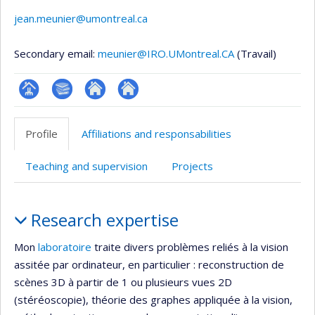
jean.meunier@umontreal.ca
Secondary email:
meunier@IRO.UMontreal.CA
(Travail)
Page
Bibliographie
Autre
Autre
professionnelle
site
site
Profile
Affiliations and responsabilities
(faculté,département,école)
web
web
Teaching and supervision
Projects
Profile
Research expertise
Mon
laboratoire
traite divers problèmes reliés à la vision
assitée par ordinateur, en particulier : reconstruction de
scènes 3D à partir de 1 ou plusieurs vues 2D
(stéréoscopie), théorie des graphes appliquée à la vision,