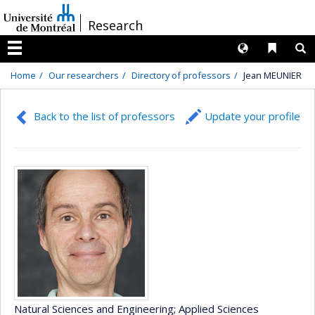
Passer
/
Research
au
contenu
Langues
Liens 
R
Menu
Home
Our researchers
Directory of professors
Jean MEUNIER
Back to the list of professors
Update your profile
Natural Sciences and Engineering
; Applied Sciences