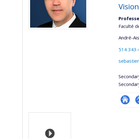
Visio
Profess
Faculté d
André-Ai
514 343
sebastie
Secondar
Secondar
Researc
P
Media
p
(