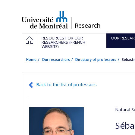
Passer
au
contenu
/
Research
Navigation
HOME
RESOURCES FOR OUR
OUR RESEAR
principale
RESEARCHERS (FRENCH
WEBSITE)
Home
Our researchers
Directory of professors
Sébast
Back to the list of professors
Natural S
Séba