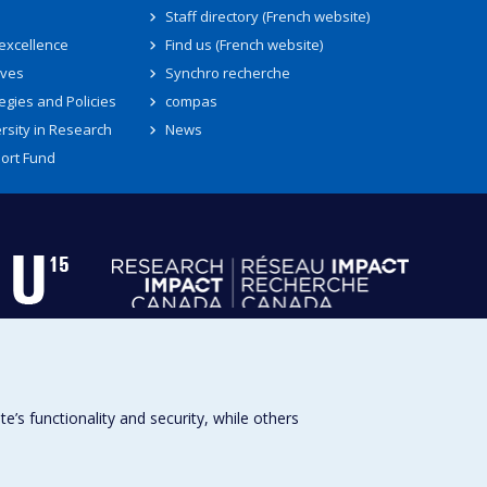
Staff directory (French website)
 excellence
Find us (French website)
ives
Synchro recherche
egies and Policies
compas
rsity in Research
News
ort Fund
s functionality and security, while others