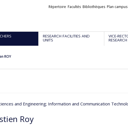
Liens
Répertoire
Facultés
Bibliothèques
Plan campus
externes
CHERS
RESEARCH FACILITIES AND
VICE-RECT
UNITS
RESEARCH
ien ROY
ciences and Engineering
; Information and Communication Technol
stien Roy