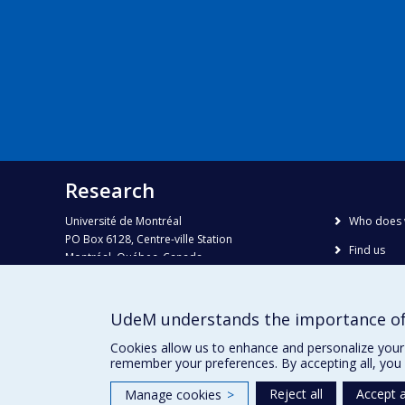
Research
Université de Montréal
Who does 
PO Box 6128, Centre-ville Station
Find us
Montréal, Québec, Canada
H3C 3J7
Site map
Accessibili
Phone : 514 343-6111, #38492
UdeM understands the importance of
E-mail :
recherche@umontreal.ca
Cookies allow us to enhance and personalize your 
remember your preferences. By accepting all, you 
Reject all
Accept a
Manage cookies
>