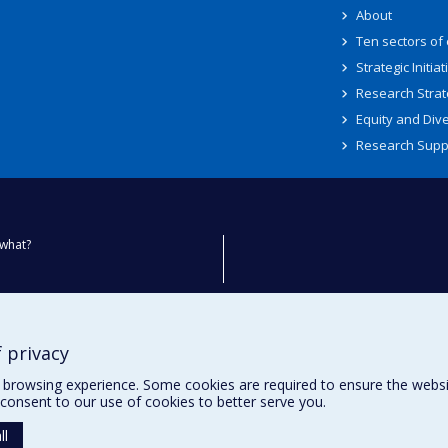
About
Ten sectors of
Strategic Initiat
Research Strat
Equity and Dive
Research Supp
what?
ty
 privacy
browsing experience. Some cookies are required to ensure the website’
consent to our use of cookies to better serve you.
ll