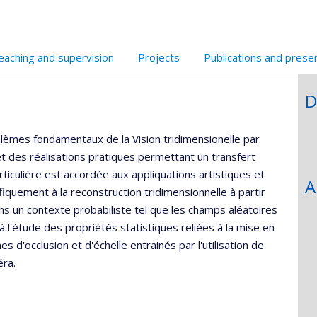
de
recherche
eaching and supervision
Projects
Publications and prese
D
èmes fondamentaux de la Vision tridimensionelle par
et des réalisations pratiques permettant un transfert
rticulière est accordée aux appliquations artistiques et
A
fiquement à la reconstruction tridimensionnelle à partir
ns un contexte probabiliste tel que les champs aléatoires
 l'étude des propriétés statistiques reliées à la mise en
 d'occlusion et d'échelle entrainés par l'utilisation de
ra.