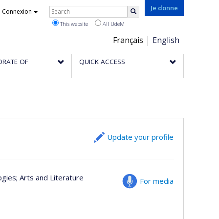
Rechercher
Je donne
Connexion
Search
This website
All UdeM
Choix
Français
English
de
ORATE OF
QUICK ACCESS
la
langue
Update your profile
ogies
; Arts and Literature
For media