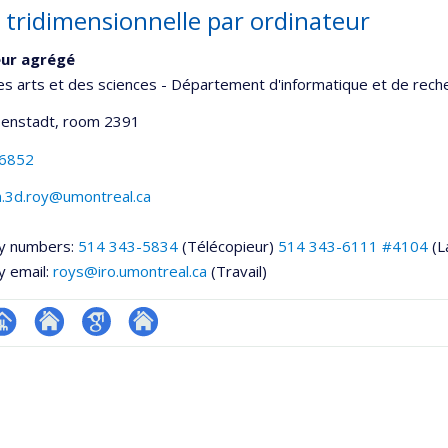
n tridimensionnelle par ordinateur
eur agrégé
es arts et des sciences - Département d'informatique et de rech
senstadt
, room 2391
-6852
n.3d.roy@umontreal.ca
y numbers:
514 343-5834
(Télécopieur)
514 343-6111 #4104
(L
y email:
roys@iro.umontreal.ca
(Travail)
hGate
age
Site
Google
Autre
rofessionnelle
web
Scholar
site
faculté,département,école)
de
web
l’unité