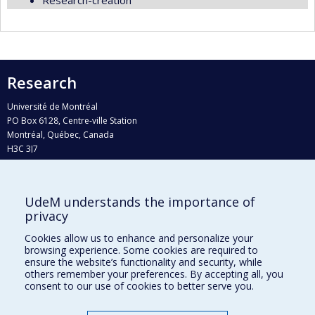
Research
Université de Montréal
PO Box 6128, Centre-ville Station
Montréal, Québec, Canada
H3C 3J7
Phone : 514 343-6111, #38492
E-mail :
recherche@umontreal.ca
UdeM understands the importance of
privacy
Who does what?
Find us
Cookies allow us to enhance and personalize your
browsing experience. Some cookies are required to
Site map
ensure the website’s functionality and security, while
others remember your preferences. By accepting all, you
Accessibility
consent to our use of cookies to better serve you.