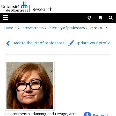
Passer
/
Research
au
contenu
Langues
Liens 
R
Menu
Home
Our researchers
Directory of professors
Irena LATEK
Back to the list of professors
Update your profile
Environmental Planning and Design
; Arts
For media