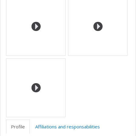
Media
professionnelle
(faculté,département,école)
Profile
Affiliations and responsabilities