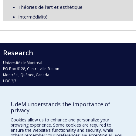
Théories de l'art et esthétique
Intermédialité
Research
Université de Montréal
PO Box 6128, Centre-ville Station
Montréal, Québec, Canada
H3C 3J7
Phone : 514 343-6111, #38492
E-mail :
recherche@umontreal.ca
UdeM understands the importance of
Who does what?
privacy
Find us
Cookies allow us to enhance and personalize your
browsing experience. Some cookies are required to
Site map
ensure the website’s functionality and security, while
others remember your preferences. By accepting all, you