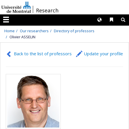
Passer
/
Research
au
contenu
Langues
Liens 
R
Menu
Home
Our researchers
Directory of professors
Olivier ASSELIN
Back to the list of professors
Update your profile