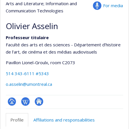
Arts and Literature
; Information and
For media
Communication Technologies
Olivier Asselin
Professeur titulaire
Faculté des arts et des sciences - Département d’histoire
de l’art, de cinéma et des médias audiovisuels
Pavillon Lionel-Groulx
, room C2073
514 343-6111 #5343
o.asselin@umontreal.ca
Page
Wiki
Autre
professionnelle
site
Profile
Affiliations and responsabilities
(faculté,département,école)
web