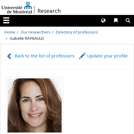
Passer
/
Research
au
contenu
Langues
Liens 
R
Menu
Home
Our researchers
Directory of professors
Isabelle RAYNAULD
Back to the list of professors
Update your profile