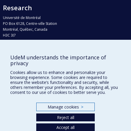
Research
Université de Montréal
PO Box 6128, Centre-ville Station
Montréal, Québec, Canada
H3C 3J7
Phone : 514 343-6111, #38492
E-mail :
recherche@umontreal.ca
UdeM understands the importance of
privacy
Who does what?
Find us
Cookies allow us to enhance and personalize your
browsing experience. Some cookies are required to
Site map
ensure the website’s functionality and security, while
others remember your preferences. By accepting all, you
Accessibility
consent to our use of cookies to better serve you.
Manage cookies
>
Reject all
Accept all