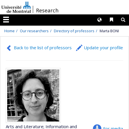
Passer
/
Research
au
contenu
Langues
Liens 
R
Menu
Home
Our researchers
Directory of professors
Marta BONI
Back to the list of professors
Update your profile
Arts and Literature
; Information and
For media