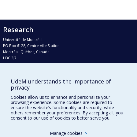
Research
Université de Montréal
PO Box 6128, Centre-ville Station
Montréal, Québec, Canada
H3C 3J7
Phone : 514 343-6111, #38492
E-mail :
recherche@umontreal.ca
UdeM understands the importance of
Who does what?
privacy
Find us
Cookies allow us to enhance and personalize your
browsing experience. Some cookies are required to
Site map
ensure the website’s functionality and security, while
others remember your preferences. By accepting all, you
Accessibility
consent to our use of cookies to better serve you.
Manage cookies
>