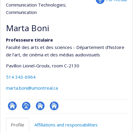
Communication Technologies
;
Communication
Marta Boni
Professeure titulaire
Faculté des arts et des sciences - Département d’histoire
de l’art, de cinéma et des médias audiovisuels
Pavillon Lionel-Groulx
, room C-2130
514 343-6964
marta.boni@umontreal.ca
ResearchGate
Page
Autre
Autre
professionnelle
site
site
Profile
Affiliations and responsabilities
(faculté,département,école)
web
web