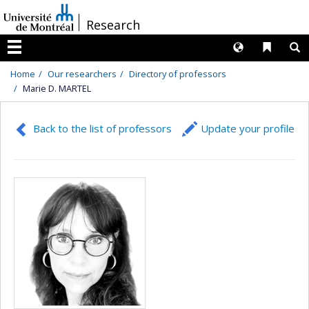
Passer
/
Research
au
contenu
Langues
Liens 
R
Menu
Home
Our researchers
Directory of professors
Marie D. MARTEL
Back to the list of professors
Update your profile