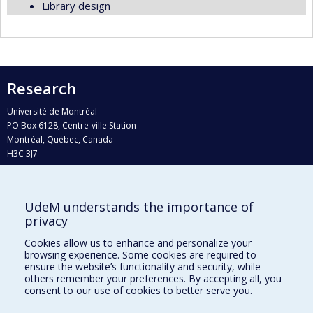
Library design
Research
Université de Montréal
PO Box 6128, Centre-ville Station
Montréal, Québec, Canada
H3C 3J7
Phone : 514 343-6111, #38492
E-mail :
recherche@umontreal.ca
UdeM understands the importance of
Who does what?
privacy
Find us
Cookies allow us to enhance and personalize your
browsing experience. Some cookies are required to
Site map
ensure the website’s functionality and security, while
others remember your preferences. By accepting all, you
Accessibility
consent to our use of cookies to better serve you.