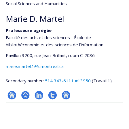
Social Sciences and Humanities
Marie D. Martel
Professeure agrégée
Faculté des arts et des sciences - École de
bibliothéconomie et des sciences de l'information
Pavillon 3200, rue Jean-Brillant
, room C-2036
marie.martel.1@umontreal.ca
Secondary number:
514 343-6111 #13950
(Travail 1)
ResearchGate
Page
LinkedIn
Compte
Autre
Media
professionnelle
Twitter
site
(faculté,département,école)
web