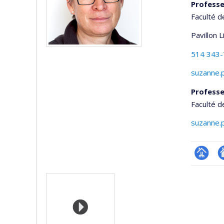
Professe
Faculté d
Pavillon 
514 343
suzanne.
Professe
Faculté d
suzanne.
Page
A
Media
professi
si
(faculté
w