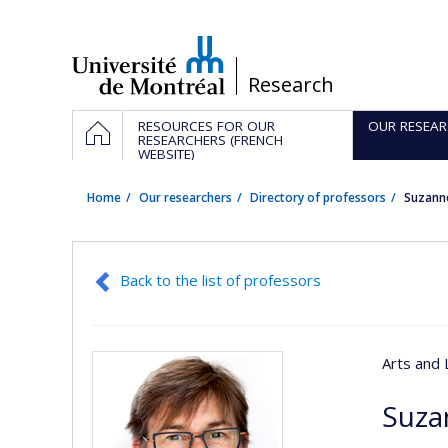
Passer
au
contenu
/
Research
Navigation
HOME
RESOURCES FOR OUR
OUR RESEAR
principale
RESEARCHERS (FRENCH
WEBSITE)
Home
Our researchers
Directory of professors
Suzann
Back to the list of professors
Arts and 
Suza