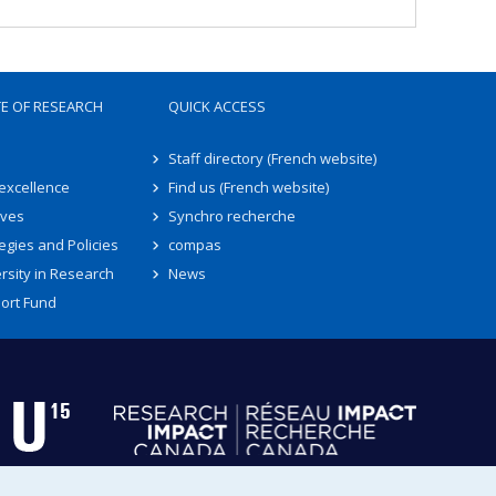
TE OF RESEARCH
QUICK ACCESS
Staff directory (French website)
 excellence
Find us (French website)
ives
Synchro recherche
egies and Policies
compas
rsity in Research
News
ort Fund