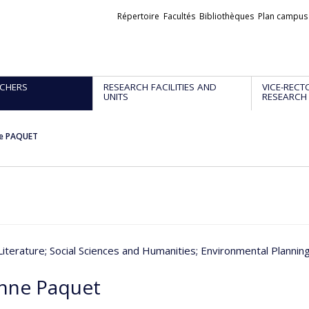
Liens
Répertoire
Facultés
Bibliothèques
Plan campus
externes
CHERS
RESEARCH FACILITIES AND
VICE-RECT
UNITS
RESEARCH
e PAQUET
Literature
; Social Sciences and Humanities
; Environmental Plannin
nne Paquet