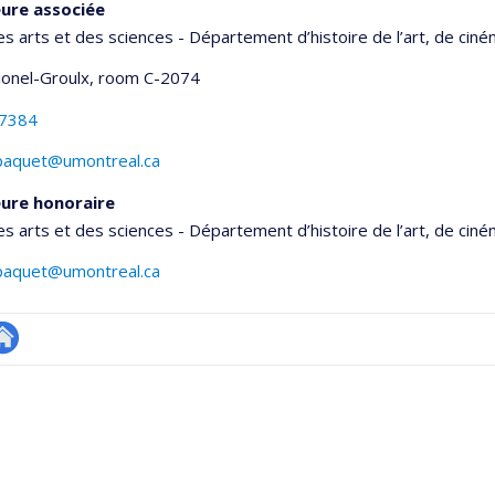
ure associée
es arts et des sciences - Département d’histoire de l’art, de cin
Lionel-Groulx
, room C-2074
-7384
paquet@umontreal.ca
ure honoraire
es arts et des sciences - Département d’histoire de l’art, de cin
paquet@umontreal.ca
utre
onnelle
te
,département,école)
eb