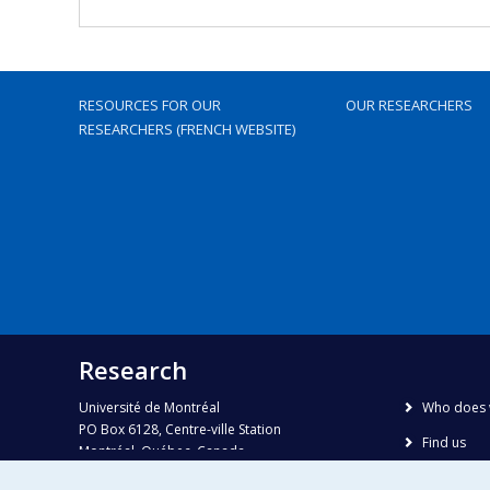
RESOURCES FOR OUR
OUR RESEARCHERS
RESEARCHERS (FRENCH WEBSITE)
Research
Université de Montréal
Who does 
PO Box 6128, Centre-ville Station
Find us
Montréal, Québec, Canada
H3C 3J7
Site map