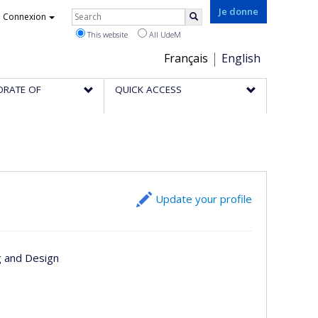
Rechercher
Je donne
Connexion
Search
This website
All UdeM
Choix
Français
English
de
ORATE OF
QUICK ACCESS
la
langue
Update your profile
g and Design