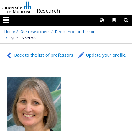
Passer
/
Research
au
contenu
Langues
Liens 
R
Menu
Home
Our researchers
Directory of professors
Lyne DA SYLVA
Back to the list of professors
Update your profile