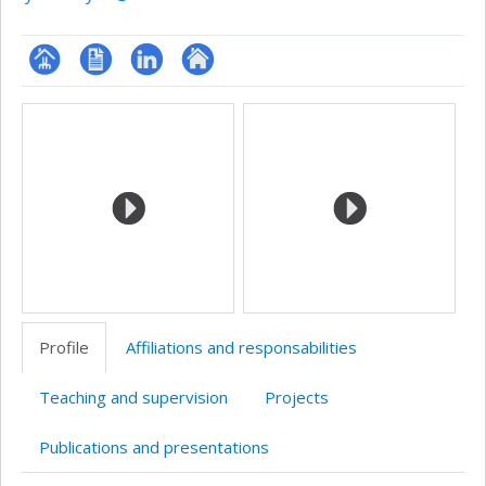
Page
CV
LinkedIn
Autre
Media
professionnelle
site
(faculté,département,école)
web
Profile
Affiliations and responsabilities
Teaching and supervision
Projects
Publications and presentations