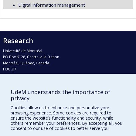
Digital information management
Research
Université de Montréal
PO Box 6128, Centre-ville Station
Montréal, Québec, Canada
H3C 3J7
Phone : 514 343-6111, #38492
E-mail :
recherche@umontreal.ca
UdeM understands the importance of
privacy
Who does what?
Find us
Cookies allow us to enhance and personalize your
browsing experience. Some cookies are required to
Site map
ensure the website’s functionality and security, while
others remember your preferences. By accepting all, you
Accessibility
consent to our use of cookies to better serve you.