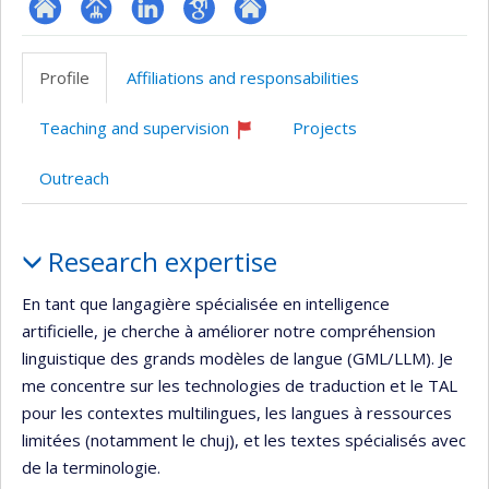
ResearchGate
Page
LinkedIn
Google
Autre
professionnelle
Scholar
site
Profile
Affiliations and responsabilities
(faculté,département,école)
web
Teaching and supervision
Projects
Currently
recruiting
Outreach
Profile
Research expertise
En tant que langagière spécialisée en intelligence
artificielle, je cherche à améliorer notre compréhension
linguistique des grands modèles de langue (GML/LLM). Je
me concentre sur les technologies de traduction et le TAL
pour les contextes multilingues, les langues à ressources
limitées (notamment le chuj), et les textes spécialisés avec
de la terminologie.