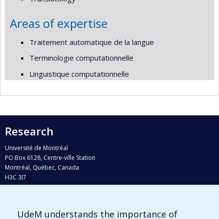
Areas of expertise
Traitement automatique de la langue
Terminologie computationnelle
Linguistique computationnelle
Research
Université de Montréal
PO Box 6128, Centre-ville Station
Montréal, Québec, Canada
H3C 3J7
Phone : 514 343-6111, #38492
E-mail :
recherche@umontreal.ca
UdeM understands the importance of