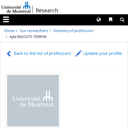
Passer
/
Research
au
contenu
Langues
Liens 
R
Menu
Home
Our researchers
Directory of professors
Ayla RIGOUTS TERRYN
Back to the list of professors
Update your profile