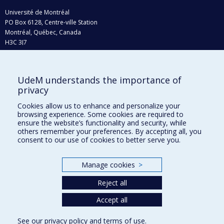
Université de Montréal
PO Box 6128, Centre-ville Station
Montréal, Québec, Canada
H3C 3J7
Phone : 514 343-6111, #38492
E-mail :
recherche@umontreal.ca
UdeM understands the importance of
Who does what?
privacy
Find us
Cookies allow us to enhance and personalize your
browsing experience. Some cookies are required to
Site map
ensure the website’s functionality and security, while
others remember your preferences. By accepting all, you
Accessibility
consent to our use of cookies to better serve you.
Manage cookies
>
Reject all
Accept all
See our
privacy policy
and
terms of use
.