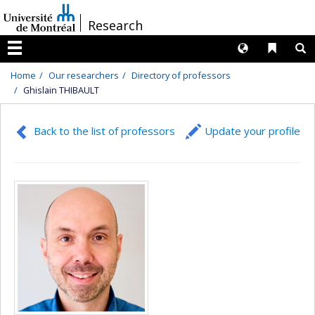
Passer
/
Research
au
contenu
Langues
Liens 
R
Menu
Home
Our researchers
Directory of professors
Ghislain THIBAULT
Back to the list of professors
Update your profile