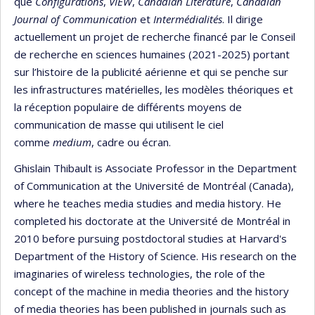
que
Configurations
,
VIEW
,
Canadian Literature
,
Canadian
Journal of Communication
et
Intermé
dialit
és
. Il dirige
actuellement un projet de recherche financé par le Conseil
de recherche en sciences humaines (2021-2025) portant
sur l’histoire de la publicité aérienne et qui se penche sur
les infrastructures matérielles, les modèles théoriques et
la réception populaire de différents moyens de
communication de masse qui utilisent le ciel
comme
medium
, cadre ou écran.
Ghislain Thibault is Associate Professor in the Department
of Communication at the Université de Montréal (Canada),
where he teaches media studies and media history. He
completed his doctorate at the Université de Montréal in
2010 before pursuing postdoctoral studies at Harvard's
Department of the History of Science. His research on the
imaginaries of wireless technologies, the role of the
concept of the machine in media theories and the history
of media theories has been published in journals such as