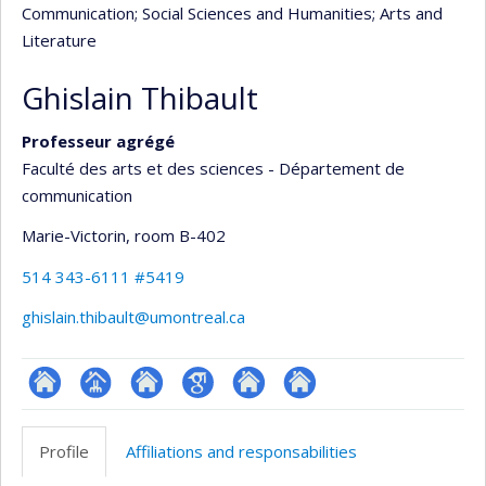
Communication
; Social Sciences and Humanities
; Arts and
Literature
Ghislain Thibault
Professeur agrégé
Faculté des arts et des sciences - Département de
communication
Marie-Victorin
, room B-402
514 343-6111 #5419
ghislain.thibault@umontreal.ca
ResearchGate
Page
Site
Google
Autre
Autre
professionnelle
web
Scholar
site
site
Profile
Affiliations and responsabilities
(faculté,département,école)
de
web
web