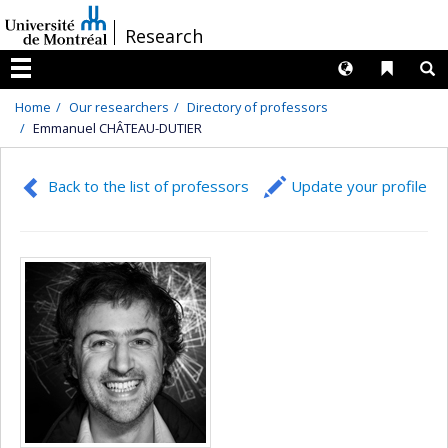
Passer
/
Research
au
contenu
Langues
Liens 
R
Menu
Home
Our researchers
Directory of professors
Emmanuel CHÂTEAU-DUTIER
Back to the list of professors
Update your profile