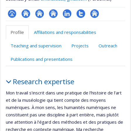
Page
Site
Site
Site
LinkedIn
Compte
Autre
professionnelle
web
web
web
Twitter
site
Profile
Affiliations and responsabilities
(faculté,département,école)
de
de
de
web
l’unité
l’unité
l’unité
Teaching and supervision
Projects
Outreach
de
de
de
recherche
recherche
recherche
Publications and presentations
Profile
Research expertise
Mon travail s’inscrit dans une pratique de l’histoire de l’art
et de la muséologie qui tient compte des moyens
numériques. À mon sens, les humanités numériques ne
constituent pas une discipline à part entière, mais plutôt
une attention à l’égard des méthodes et des pratiques de
recherche en contexte numérique. Ma recherche