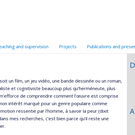
faculté,département,école)
eaching and supervision
Projects
Publications and prese
D
oit un film, un jeu vidéo, une bande dessinée ou un roman,
aliste et cognitiviste beaucoup plus qu’herméneute, plus
 je m’efforce de comprendre comment l’œuvre est comprise
 mon intérêt marqué pour un genre populaire comme
A
e émotion ressentie par l’homme, à savoir la peur (dixit
 dans mes recherches, c’est bien parce qu’il reste une
er.