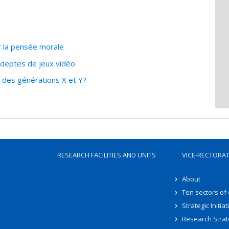
r la pensée morale
adeptes de jeux vidéo
e des générations X et Y?
RESEARCH FACILITIES AND UNITS
VICE-RECTORA
About
Ten sectors of
Strategic Initiat
Research Strat