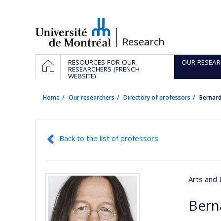
Passer
au
contenu
/
Research
Navigation
HOME
RESOURCES FOR OUR
OUR RESEAR
principale
RESEARCHERS (FRENCH
WEBSITE)
Home
Our researchers
Directory of professors
Bernar
Back to the list of professors
Arts and 
Bern