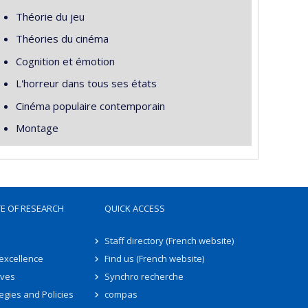
Théorie du jeu
Théories du cinéma
Cognition et émotion
L'horreur dans tous ses états
Cinéma populaire contemporain
Montage
TE OF RESEARCH
QUICK ACCESS
Staff directory (French website)
 excellence
Find us (French website)
ives
Synchro recherche
egies and Policies
compas