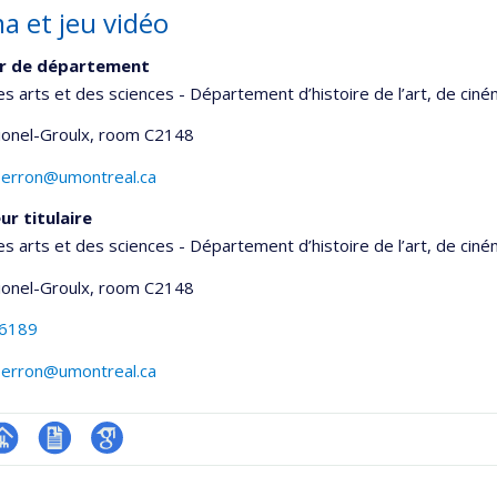
a et jeu vidéo
ur de département
es arts et des sciences - Département d’histoire de l’art, de cin
Lionel-Groulx
, room C2148
perron@umontreal.ca
ur titulaire
es arts et des sciences - Département d’histoire de l’art, de cin
Lionel-Groulx
, room C2148
-6189
perron@umontreal.ca
hGate
age
CV
Google
rofessionnelle
Scholar