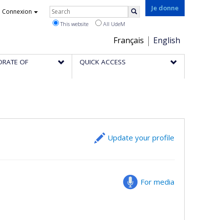
Rechercher
Je donne
Connexion
Search
This website
All UdeM
Choix
Français
English
de
ORATE OF
QUICK ACCESS
la
langue
Update your profile
For media