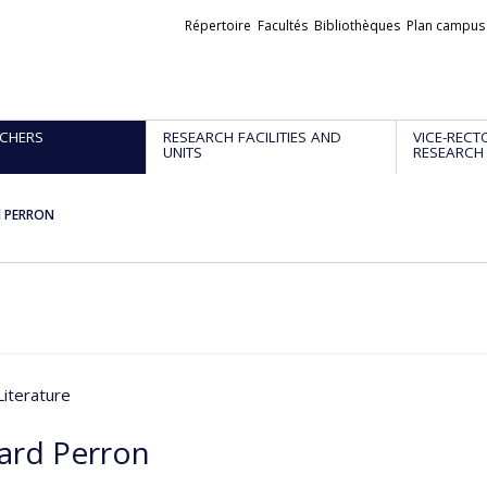
Liens
Répertoire
Facultés
Bibliothèques
Plan campus
externes
CHERS
RESEARCH FACILITIES AND
VICE-RECT
UNITS
RESEARCH
d PERRON
Literature
ard Perron