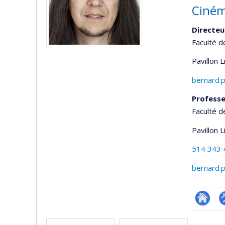
Ciném
Directe
Faculté d
Pavillon 
bernard.
Professe
Faculté d
Pavillon 
514 343
bernard.
Researc
P
Media
p