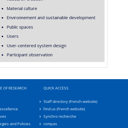
Material culture
Environnement and sustainable development
Public spaces
Users
User-centered system design
Participant observation
TE OF RESEARCH
QUICK ACCESS
Staff directory (French website)
 excellence
Find us (French website)
ives
Synchro recherche
egies and Policies
compas