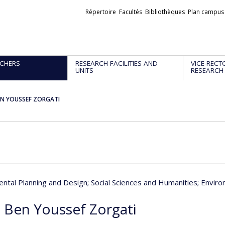
Liens
Répertoire
Facultés
Bibliothèques
Plan campus
externes
CHERS
RESEARCH FACILITIES AND
VICE-RECT
UNITS
RESEARCH
EN YOUSSEF ZORGATI
ntal Planning and Design
; Social Sciences and Humanities
; Envir
 Ben Youssef Zorgati