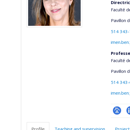
Directri
Faculté d
Pavillon 
514 343
imen.ben
Profess
Faculté d
Pavillon 
514 343
imen.ben
Page
L
professi
Profile
Teaching and supervision
Project