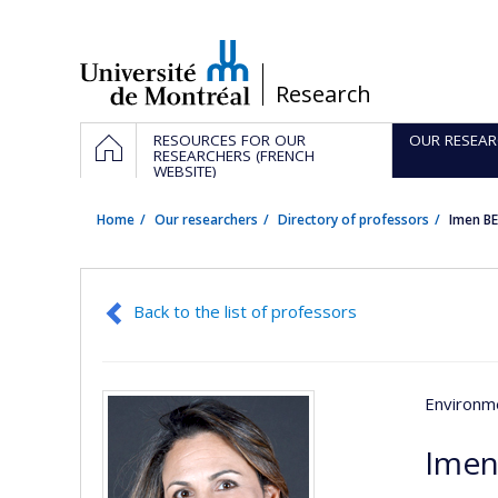
Passer
au
contenu
/
Research
Navigation
HOME
RESOURCES FOR OUR
OUR RESEAR
principale
RESEARCHERS (FRENCH
WEBSITE)
Home
Our researchers
Directory of professors
Imen B
Back to the list of professors
Environme
Imen