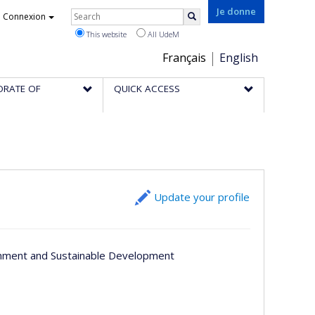
Rechercher
Je donne
Connexion
Search
This website
All UdeM
Choix
Français
English
de
ORATE OF
QUICK ACCESS
la
langue
Update your profile
onment and Sustainable Development