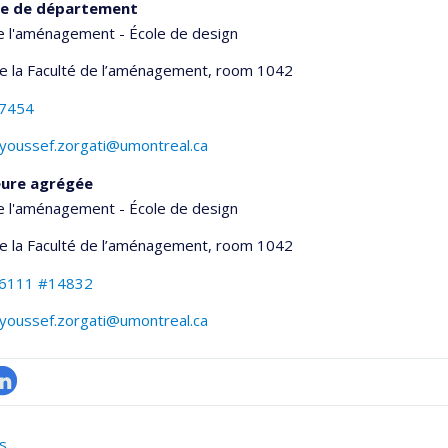
ce de département
e l'aménagement - École de design
de la Faculté de l’aménagement
, room 1042
-7454
.youssef.zorgati@umontreal.ca
eure agrégée
e l'aménagement - École de design
de la Faculté de l’aménagement
, room 1042
-6111 #14832
.youssef.zorgati@umontreal.ca
inkedIn
onnelle
s