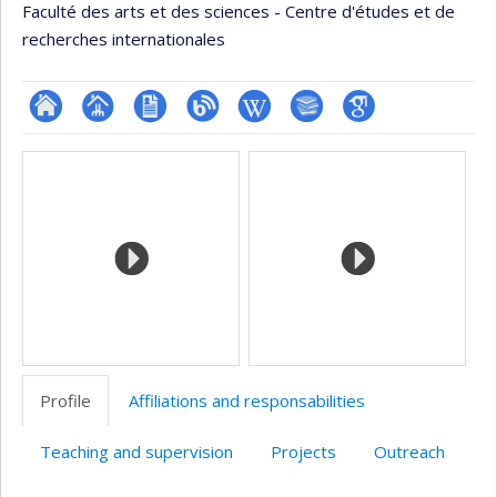
Faculté des arts et des sciences - Centre d'études et de
recherches internationales
ResearchGate
Page
CV
Blogue
Wiki
Bibliographie
Google
Media
professionnelle
en
Scholar
(faculté,département,école)
anglais
Profile
Affiliations and responsabilities
Teaching and supervision
Projects
Outreach