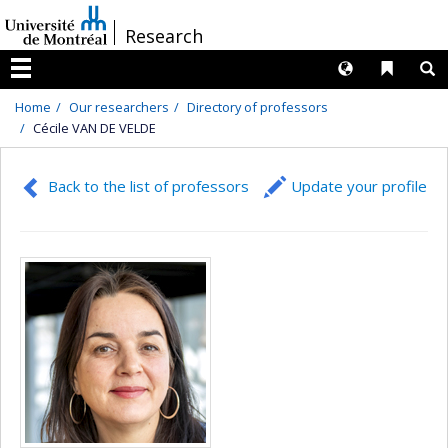
Passer
/
Research
au
contenu
Langues
Liens 
R
Menu
Home
Our researchers
Directory of professors
Cécile VAN DE VELDE
Back to the list of professors
Update your profile