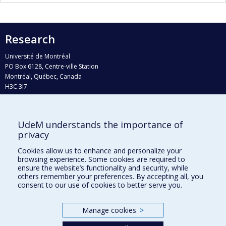
Research
Université de Montréal
PO Box 6128, Centre-ville Station
Montréal, Québec, Canada
H3C 3J7
Phone : 514 343-6111, #38492
E-mail :
recherche@umontreal.ca
UdeM understands the importance of
privacy
Who does what?
Find us
Cookies allow us to enhance and personalize your
browsing experience. Some cookies are required to
Site map
ensure the website’s functionality and security, while
others remember your preferences. By accepting all, you
Accessibility
consent to our use of cookies to better serve you.
Manage cookies
>