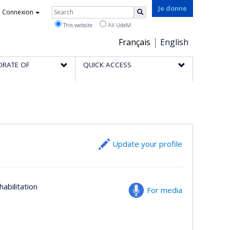
Rechercher
Je donne
Connexion
Search
This website
All UdeM
Choix
Français
English
de
ORATE OF
QUICK ACCESS
la
langue
Update your profile
abilitation
For media