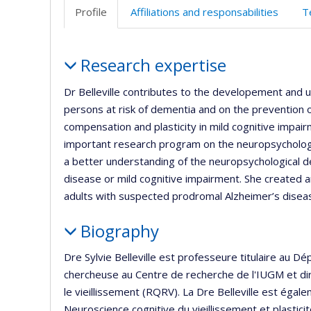
Profile
Affiliations and responsabilities
T
Profile
Research expertise
Dr Belleville contributes to the developement and un
persons at risk of dementia and on the prevention o
compensation and plasticity in mild cognitive impai
important research program on the neuropsycholog
a better understanding of the neuropsychological de
disease or mild cognitive impairment. She created a
adults with suspected prodromal Alzheimer’s disea
Biography
Dre Sylvie Belleville est professeure titulaire au 
chercheuse au Centre de recherche de l'IUGM et di
le vieillissement (RQRV). La Dre Belleville est égal
Neuroscience cognitive du vieillissement et plasticit