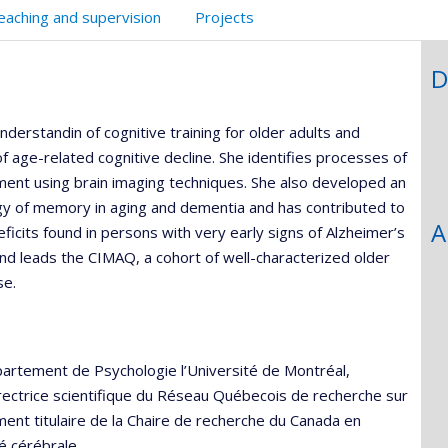
eaching and supervision
Projects
D
derstandin of cognitive training for older adults and
f age-related cognitive decline. She identifies processes of
rment using brain imaging techniques. She also developed an
y of memory in aging and dementia and has contributed to
A
ficits found in persons with very early signs of Alzheimer’s
nd leads the CIMAQ, a cohort of well-characterized older
se.
Département de Psychologie l’Université de Montréal,
rectrice scientifique du Réseau Québecois de recherche sur
ement titulaire de la Chaire de recherche du Canada en
é cérébrale.