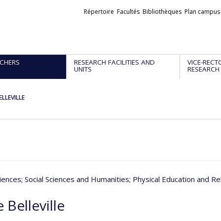
Liens
Répertoire
Facultés
Bibliothèques
Plan campus
externes
CHERS
RESEARCH FACILITIES AND
VICE-RECT
UNITS
RESEARCH
BELLEVILLE
iences
; Social Sciences and Humanities
; Physical Education and Reh
e Belleville