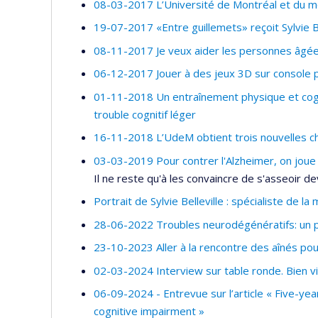
08-03-2017 L’Université de Montréal et du 
19-07-2017 «Entre guillemets» reçoit Sylvie Be
08-11-2017 Je veux aider les personnes âgée
06-12-2017 Jouer à des jeux 3D sur console po
01-11-2018 Un entraînement physique et cognit
trouble cognitif léger
16-11-2018 L’UdeM obtient trois nouvelles c
03-03-2019 Pour contrer l'Alzheimer, on joue
Il ne reste qu'à les convaincre de s'asseoir de
Portrait de Sylvie Belleville : spécialiste de l
28-06-2022 Troubles neurodégénératifs: un p
23-10-2023 Aller à la rencontre des aînés pour
02-03-2024 Interview sur table ronde. Bien vi
06-09-2024 - Entrevue sur l’article « Five-year 
cognitive impairment »