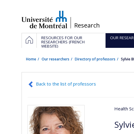
Passer
au
contenu
/
Research
Navigation
HOME
RESOURCES FOR OUR
OUR RESEAR
principale
RESEARCHERS (FRENCH
WEBSITE)
Home
Our researchers
Directory of professors
Sylvie 
Back to the list of professors
Health Sc
Sylvi