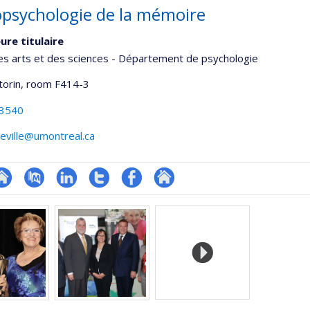
psychologie de la mémoire
ure titulaire
es arts et des sciences - Département de psychologie
torin
, room F414-3
-3540
lleville@umontreal.ca
te
PubMed
LinkedIn
Compte
Profil
Autre
onnelle
eb
Twitter
Facebook
site
,département,école)
e
web
unité
e
echerche