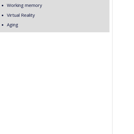
Working memory
Virtual Reality
Aging