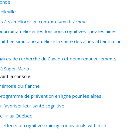
monde
lleville
s à s’améliorer en contexte «multitâche»
urrait améliorer les fonctions cognitives chez les aînés
if en simultané améliore la santé des aînés atteints d’un
haires de recherche du Canada et deux renouvellements
 à Super Mario
vant la console.
a mémoire qui flanche
rogramme de prévention en ligne pour les aînés
 favoriser leur santé cognitive
eillir au Québec
effects of cognitive training in individuals with mild