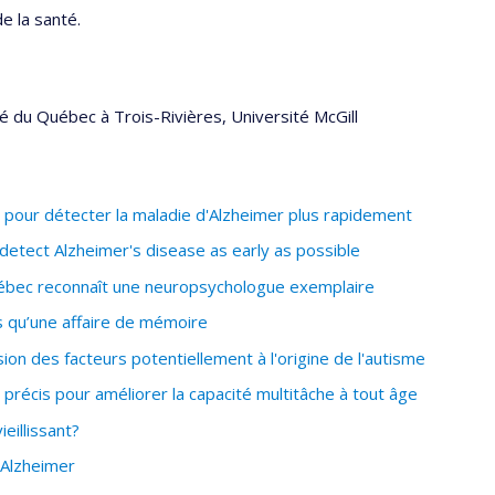
e la santé.
té du Québec à Trois-Rivières
,
Université McGill
our détecter la maladie d'Alzheimer plus rapidement
etect Alzheimer's disease as early as possible
ébec reconnaît une neuropsychologue exemplaire
lus qu’une affaire de mémoire
n des facteurs potentiellement à l'origine de l'autisme
récis pour améliorer la capacité multitâche à tout âge
eillissant?
'Alzheimer