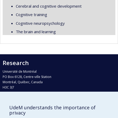
Cerebral and cognitive development
Cognitive training
Cognitive neuropsychology
The brain and learning
Research
Université de Montréal
PO Box 6128, Centre-ville Station
Montréal, Québec, Canada
H3C 3J7
Phone : 514 343-6111, #38492
E-mail :
recherche@umontreal.ca
UdeM understands the importance of
Who does what?
privacy