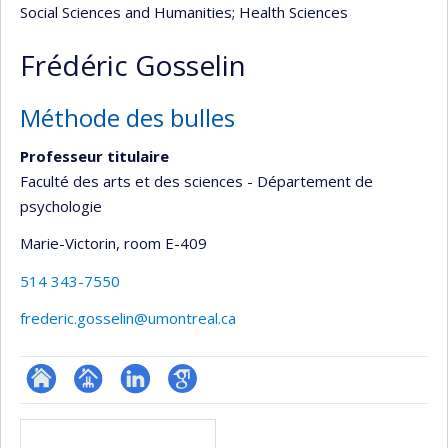
Social Sciences and Humanities
; Health Sciences
Frédéric Gosselin
Méthode des bulles
Professeur titulaire
Faculté des arts et des sciences - Département de
psychologie
Marie-Victorin
, room E-409
514 343-7550
frederic.gosselin@umontreal.ca
ResearchGate
Page
LinkedIn
Google
Media
professionnelle
Scholar