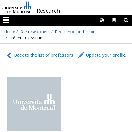
Passer
/
Research
au
contenu
Langues
Liens 
R
Menu
Home
Our researchers
Directory of professors
Frédéric GOSSELIN
Back to the list of professors
Update your profile