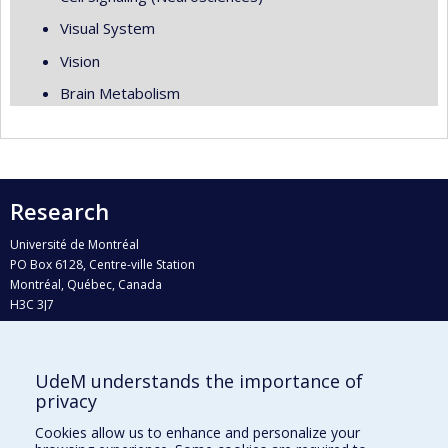
Visual System
Vision
Brain Metabolism
Research
Université de Montréal
PO Box 6128, Centre-ville Station
Montréal, Québec, Canada
H3C 3J7
Phone : 514 343-6111, #38492
E-mail :
recherche@umontreal.ca
UdeM understands the importance of
Who does what?
privacy
Find us
Cookies allow us to enhance and personalize your