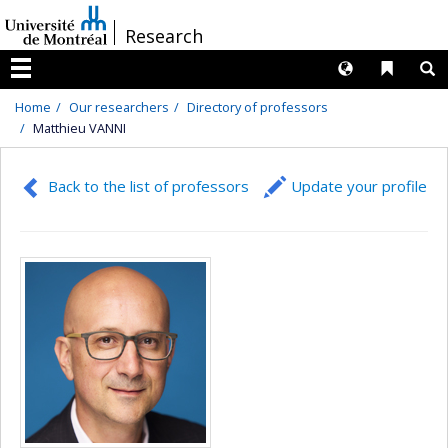
Passer
/
Research
au
contenu
Langues
Liens 
R
Menu
Home
Our researchers
Directory of professors
Matthieu VANNI
Back to the list of professors
Update your profile