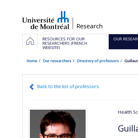
Passer
au
contenu
/
Research
Navigation
HOME
RESOURCES FOR OUR
OUR RESEAR
principale
RESEARCHERS (FRENCH
WEBSITE)
Home
Our researchers
Directory of professors
Guilla
Back to the list of professors
Health Sc
Guil