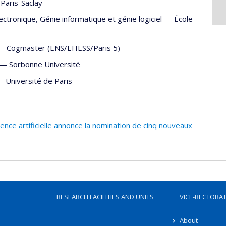
 Paris-Saclay
lectronique
,
Génie informatique et génie logiciel
—
École
—
Cogmaster (ENS/EHESS/Paris 5)
—
Sorbonne Université
—
Université de Paris
gence artificielle annonce la nomination de cinq nouveaux
RESEARCH FACILITIES AND UNITS
VICE-RECTORA
About