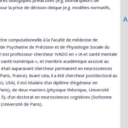
tures biologiques prédictives (e.g. biomarqueurs de
our la prise de décision clinique (e.g. modèles normatifs,
A
rie computationnelle à la Faculté de médecine de
 de Psychiatrie de Précision et de Physiologie Sociale du
 Il est professeur-chercheur IVADO en « IA et santé mentale
A et santé numérique », et membre académique associé au
le. Il était auparavant chercheur permanent en neurosciences
(Paris, France). Avant cela, il a été chercheur postdoctoral au
USA). Il est titulaire d’un diplôme d’ingénieur en
Paris), de deux masters (physique théorique, Université
s 5), d’un doctorat en neurosciences cognitives (Sorbonne
(Université de Paris).