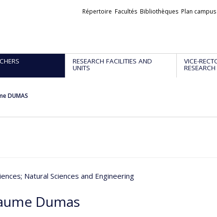
Liens
Répertoire
Facultés
Bibliothèques
Plan campus
externes
CHERS
RESEARCH FACILITIES AND
VICE-RECT
UNITS
RESEARCH
ume DUMAS
iences
; Natural Sciences and Engineering
laume Dumas