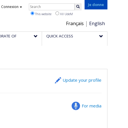
Rechercher
Je donne
Connexion
Search
This website
All UdeM
Choix
Français
English
de
ORATE OF
QUICK ACCESS
la
langue
Update your profile
For media