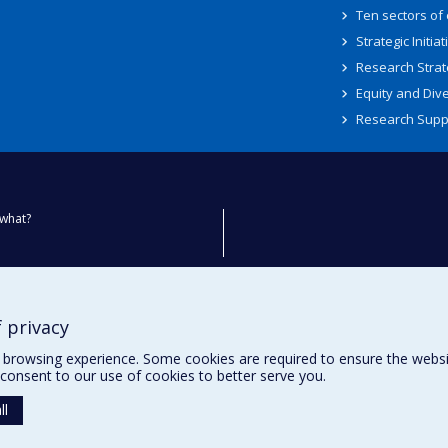
Ten sectors of
Strategic Initiat
Research Strat
Equity and Dive
Research Supp
what?
ty
 privacy
browsing experience. Some cookies are required to ensure the website’
consent to our use of cookies to better serve you.
ll