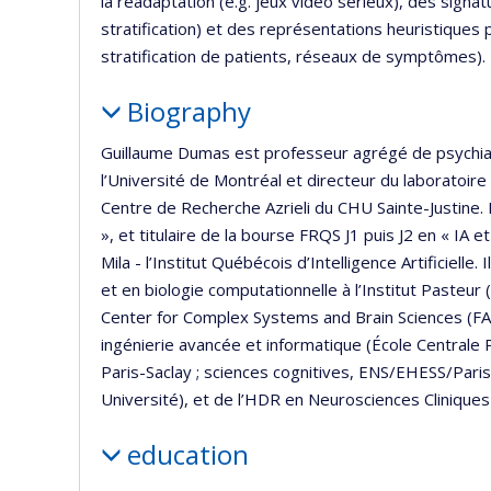
la réadaptation (e.g. jeux vidéo sérieux), des signa
stratification) et des représentations heuristiques p
stratification de patients, réseaux de symptômes).
Biography
Guillaume Dumas est professeur agrégé de psychiat
l’Université de Montréal et directeur du laboratoire
Centre de Recherche Azrieli du CHU Sainte-Justine.
», et titulaire de la bourse FRQS J1 puis J2 en « I
Mila - l’Institut Québécois d’Intelligence Artificiel
et en biologie computationnelle à l’Institut Pasteur 
Center for Complex Systems and Brain Sciences (FAU, 
ingénierie avancée et informatique (École Centrale 
Paris-Saclay ; sciences cognitives, ENS/EHESS/Pari
Université), et de l’HDR en Neurosciences Cliniques 
education