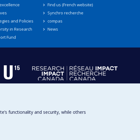
 excellence
Find us (French website)
ives
Synchro recherche
egies and Policies
compas
rsity in Research
News
ort Fund
s functionality and security, while others