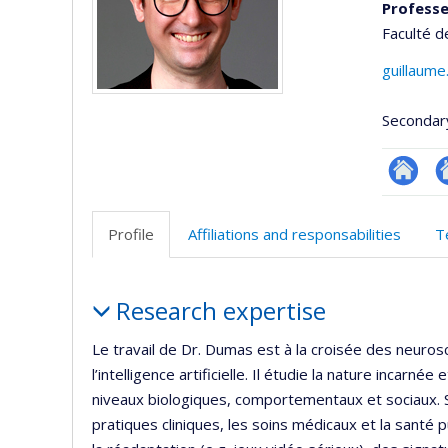
Profess
Faculté d
guillaum
Secondar
Researc
Si
w
Profile
Affiliations and responsabilities
T
d
l’
Profile
d
Research expertise
r
Le travail de Dr. Dumas est à la croisée des neuros
l’intelligence artificielle. Il étudie la nature incarn
niveaux biologiques, comportementaux et sociaux.
pratiques cliniques, les soins médicaux et la santé 