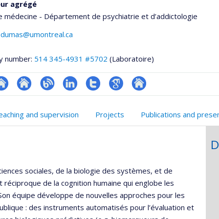
eur agrégé
e médecine - Département de psychiatrie et d’addictologie
e.dumas@umontreal.ca
y number:
514 345-4931 #5702
(Laboratoire)
hGate
te
Site
Blogue
LinkedIn
Compte
Google
Autre
eb
web
Twitter
Scholar
site
eaching and supervision
Projects
Publications and prese
e
de
web
unité
l’unité
D
e
de
echerche
recherche
ciences sociales, de la biologie des systèmes, et de
ée et réciproque de la cognition humaine qui englobe les
 Son équipe développe de nouvelles approches pour les
publique : des instruments automatisés pour l’évaluation et