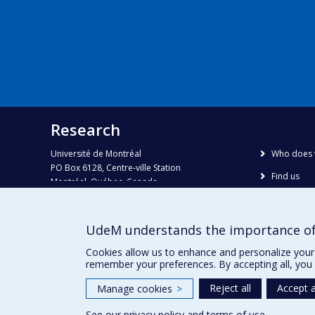
Research
Université de Montréal
Who does 
PO Box 6128, Centre-ville Station
Find us
Montréal, Québec, Canada
H3C 3J7
Site map
Accessibili
Phone : 514 343-6111, #38492
UdeM understands the importance of
E-mail :
recherche@umontreal.ca
Cookies allow us to enhance and personalize your 
remember your preferences. By accepting all, you 
Reject all
Accept a
Manage cookies
>
See our
privacy policy
and
terms of use
.