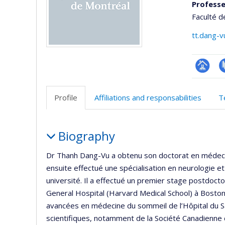
Professe
Faculté 
tt.dang-
Page
P
professi
Profile
Affiliations and responsabilities
T
(faculté
Profile
Biography
Dr Thanh Dang-Vu a obtenu son doctorat en médecine
ensuite effectué une spécialisation en neurologie e
université. Il a effectué un premier stage postdoc
General Hospital (Harvard Medical School) à Boston
avancées en médecine du sommeil de l’Hôpital du Sac
scientifiques, notamment de la Société Canadienne 