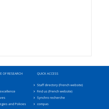
TE OF RESEARCH
QUICK ACCESS
Staff directory (French website)
 excellence
Find us (French website)
ives
Synchro recherche
egies and Policies
compas