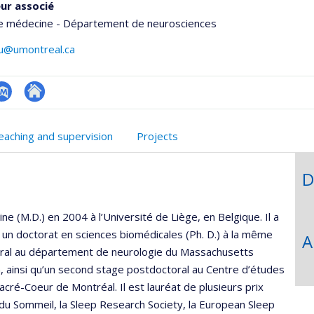
ur associé
de médecine - Département de neurosciences
vu@umontreal.ca
ubMed
Autre
onnelle
site
eaching and supervision
Projects
,département,école)
web
D
 (M.D.) en 2004 à l’Université de Liège, en Belgique. Il a
t un doctorat en sciences biomédicales (Ph. D.) à la même
A
toral au département de neurologie du Massachusetts
, ainsi qu’un second stage postdoctoral au Centre d’études
ré-Coeur de Montréal. Il est lauréat de plusieurs prix
du Sommeil, la Sleep Research Society, la European Sleep