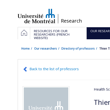
Passer
au
contenu
/
Research
Navigation
HOME
RESOURCES FOR OUR
OUR RESEAR
principale
RESEARCHERS (FRENCH
WEBSITE)
Home
Our researchers
Directory of professors
Thien 
Back to the list of professors
Health Sc
Thie