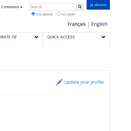
Rechercher
Je donne
Connexion
Search
This website
All UdeM
Choix
Français
English
de
ORATE OF
QUICK ACCESS
la
langue
Update your profile