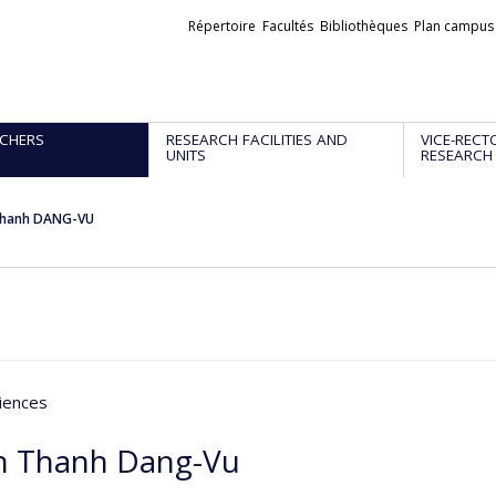
Liens
Répertoire
Facultés
Bibliothèques
Plan campus
externes
CHERS
RESEARCH FACILITIES AND
VICE-RECT
UNITS
RESEARCH
Thanh DANG-VU
iences
n Thanh Dang-Vu