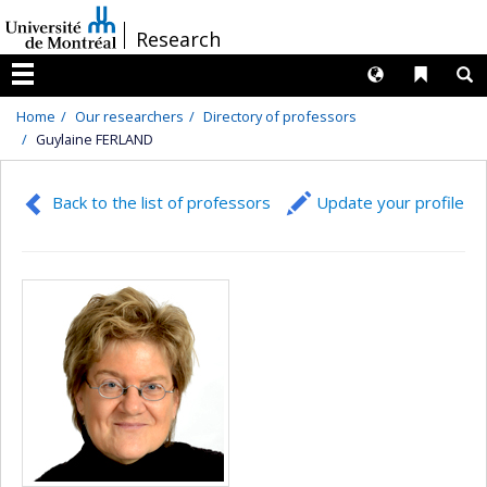
Passer
/
Research
au
contenu
Langues
Liens 
R
Menu
Home
Our researchers
Directory of professors
Guylaine FERLAND
Back to the list of professors
Update your profile