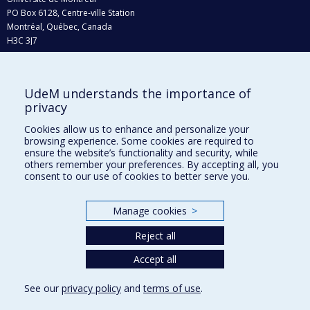
PO Box 6128, Centre-ville Station
Montréal, Québec, Canada
H3C 3J7
Phone : 514 343-6111, #38492
E-mail :
recherche@umontreal.ca
UdeM understands the importance of
Who does what?
privacy
Find us
Cookies allow us to enhance and personalize your
browsing experience. Some cookies are required to
Site map
ensure the website’s functionality and security, while
others remember your preferences. By accepting all, you
Accessibility
consent to our use of cookies to better serve you.
Manage cookies
>
Reject all
Accept all
See our
privacy policy
and
terms of use
.
Privacy