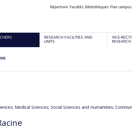
Liens
Répertoire
Facultés
Bibliothèques
Plan campus
externes
CHERS
RESEARCH FACILITIES AND
VICE-RECT
UNITS
RESEARCH
CINE
iences
; Medical Sciences
; Social Sciences and Humanities
; Commun
Racine