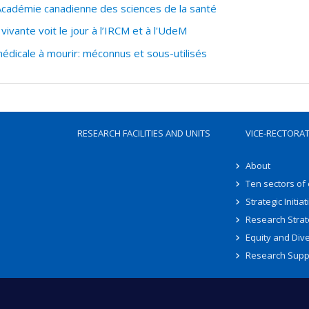
cadémie canadienne des sciences de la santé
ivante voit le jour à l’IRCM et à l'UdeM
édicale à mourir: méconnus et sous-utilisés
RESEARCH FACILITIES AND UNITS
VICE-RECTORA
About
Ten sectors of
Strategic Initiat
Research Strat
Equity and Dive
Research Supp