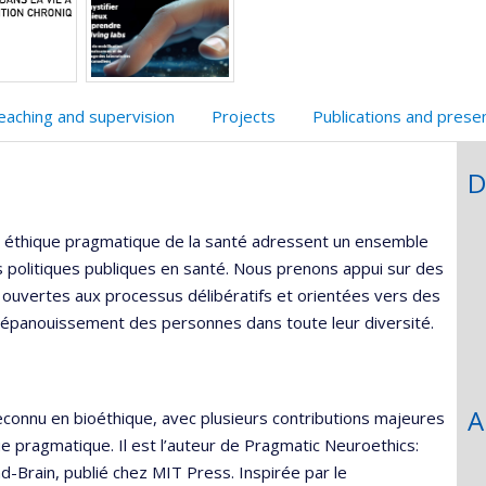
unité
e
echerche
eaching and supervision
Projects
Publications and prese
D
n éthique pragmatique de la santé adressent un ensemble
es politiques publiques en santé. Nous prenons appui sur des
s, ouvertes aux processus délibératifs et orientées vers des
l’épanouissement des personnes dans toute leur diversité.
A
econnu en bioéthique, avec plusieurs contributions majeures
e pragmatique. Il est l’auteur de Pragmatic Neuroethics:
Brain, publié chez MIT Press. Inspirée par le