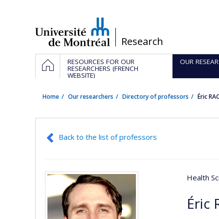
Passer
au
contenu
/
Research
Navigation
HOME
RESOURCES FOR OUR
OUR RESEAR
principale
RESEARCHERS (FRENCH
WEBSITE)
Home
Our researchers
Directory of professors
Éric RA
Back to the list of professors
Health Sc
Éric 