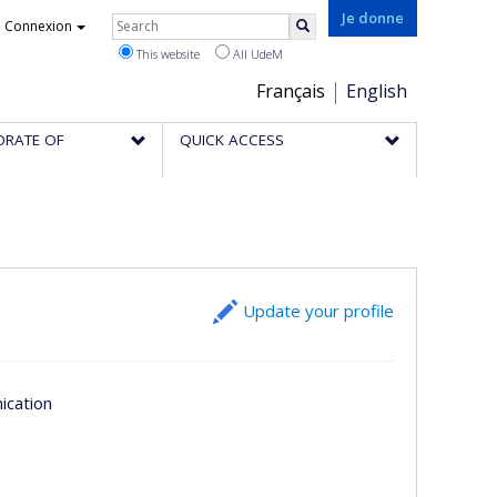
Rechercher
Je donne
Connexion
Search
This website
All UdeM
Choix
Français
English
de
ORATE OF
QUICK ACCESS
la
langue
Update your profile
ication