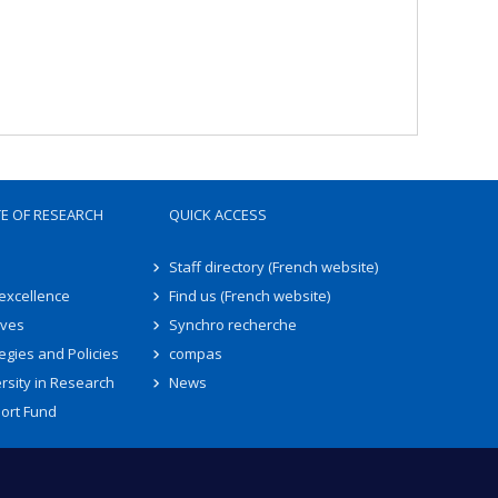
TE OF RESEARCH
QUICK ACCESS
Staff directory (French website)
 excellence
Find us (French website)
ives
Synchro recherche
egies and Policies
compas
rsity in Research
News
ort Fund