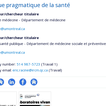
ue pragmatique de la santé
ur/chercheur titulaire
de médecine - Département de médecine
ne@umontreal.ca
ur/chercheur titulaire
santé publique - Département de médecine sociale et préventive
ne@umontreal.ca
y number:
514 987-5723
(Travail 1)
y email:
eric.racine@ircm.qc.ca
(Travail)
te
LinkedIn
Profil
Autre
onnelle
eb
Facebook
site
,département,école)
e
web