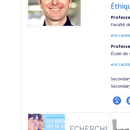
Éthiq
Professe
Faculté 
eric.raci
Professe
École de 
eric.raci
Secondar
Secondar
Page
Si
Media
professi
w
(faculté
d