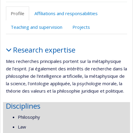
Page
Site
CV
Autre
professionnelle
web
en
site
Profile
Affiliations and responsabilities
(faculté,département,école)
de
anglais
web
l’unité
Teaching and supervision
Projects
de
recherche
Profile
Research expertise
Mes recherches principales portent sur la métaphysique
de l'esprit. J'ai également des intérêts de recherche dans la
philosophie de l'intelligence artificielle, la métaphysique de
la science, l'ontologie appliquée, la psychologie morale, la
théorie des valeurs et la philosophie juridique et politique.
Disciplines
Philosophy
Law