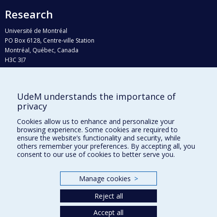
Research
Université de Montréal
PO Box 6128, Centre-ville Station
Montréal, Québec, Canada
H3C 3J7
Phone : 514 343-6111, #38492
E-mail :
recherche@umontreal.ca
UdeM understands the importance of
Who does what?
privacy
Find us
Cookies allow us to enhance and personalize your
browsing experience. Some cookies are required to
Site map
ensure the website’s functionality and security, while
others remember your preferences. By accepting all, you
Accessibility
consent to our use of cookies to better serve you.
Manage cookies
>
Reject all
Accept all