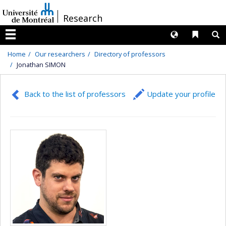
Passer
/
Research
au
contenu
Langues
Liens 
R
Menu
Home
Our researchers
Directory of professors
Jonathan SIMON
Back to the list of professors
Update your profile