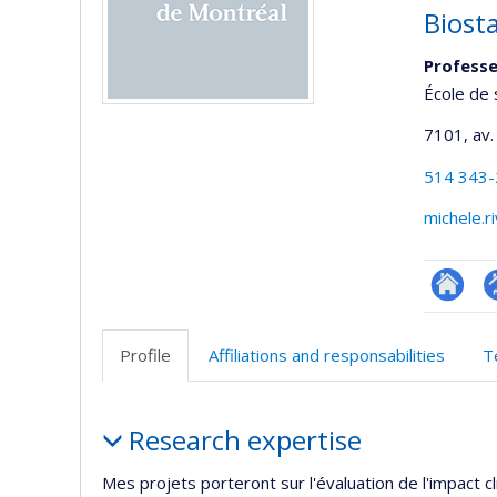
Biost
Professe
École de 
7101, av.
514 343
michele.r
Researc
P
p
Profile
Affiliations and responsabilities
T
(
Profile
Research expertise
Mes projets porteront sur l'évaluation de l'impact 