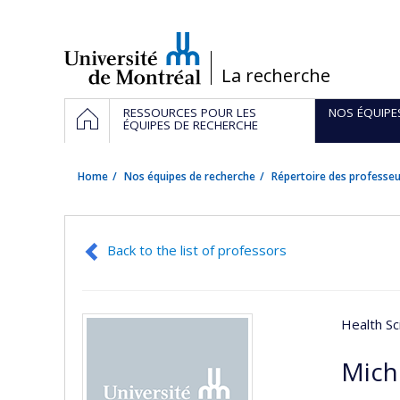
Passer
au
contenu
/
La recherche
Navigation
HOME
RESSOURCES POUR LES
NOS ÉQUIPE
principale
ÉQUIPES DE RECHERCHE
Home
Nos équipes de recherche
Répertoire des professeu
Back to the list of professors
Health Sc
Mich