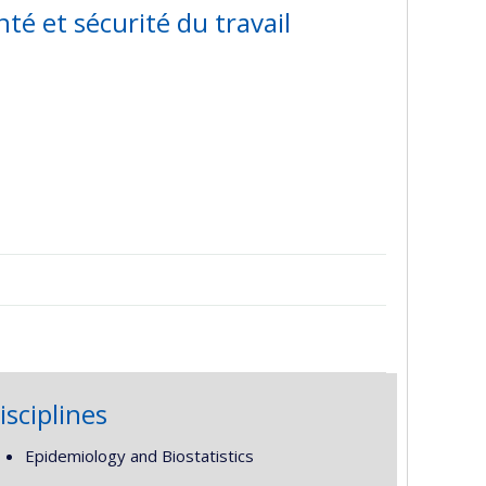
té et sécurité du travail
isciplines
Epidemiology and Biostatistics