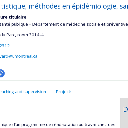
atistique, méthodes en épidémiologie, san
ure titulaire
santé publique - Département de médecine sociale et préventive
 du Parc
, room 3014-4
-2312
ivard@umontreal.ca
hGate
age
rofessionnelle
eaching and supervision
Projects
faculté,département,école)
D
clinique d'un programme de réadaptation au travail chez des