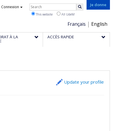
Rechercher
Je donne
Connexion
Search
This website
All UdeM
Choix
Français
English
de
ORAT À LA
ACCÈS RAPIDE
la
E
langue
Update your profile