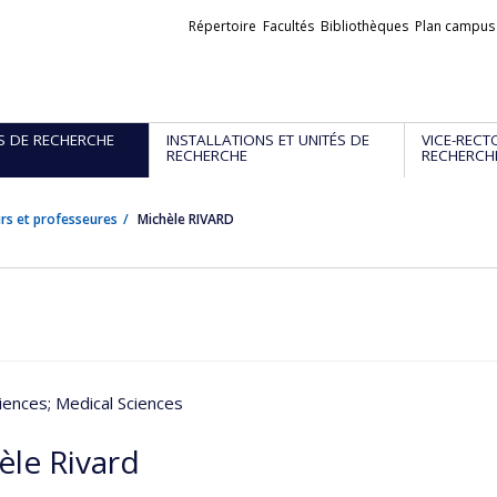
Liens
Répertoire
Facultés
Bibliothèques
Plan campus
externes
S DE RECHERCHE
INSTALLATIONS ET UNITÉS DE
VICE-RECT
RECHERCHE
RECHERCH
rs et professeures
Michèle RIVARD
iences
; Medical Sciences
èle Rivard