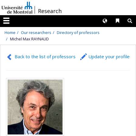
Passer
/
Research
au
contenu
Langues
Liens 
R
Menu
Home
Our researchers
Directory of professors
Michel Max RAYNAUD
Back to the list of professors
Update your profile