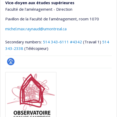
Vice-doyen aux études supérieures
Faculté de l'aménagement - Direction
Pavillon de la Faculté de l’aménagement
, room 1070
michel.max.raynaud@umontreal.ca
Secondary numbers:
514 343-6111 #4342
(Travail 1)
514
343-2338
(Télécopieur)
Page
Media
professionnelle
(faculté,département,école)