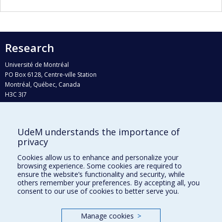
Research
Université de Montréal
PO Box 6128, Centre-ville Station
Montréal, Québec, Canada
H3C 3J7
Phone : 514 343-6111, #38492
E-mail :
recherche@umontreal.ca
UdeM understands the importance of
Who does what?
privacy
Find us
Cookies allow us to enhance and personalize your
browsing experience. Some cookies are required to
Site map
ensure the website’s functionality and security, while
others remember your preferences. By accepting all, you
Accessibility
consent to our use of cookies to better serve you.
Manage cookies
>