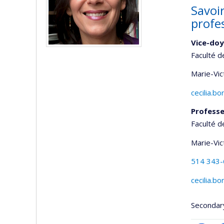
Savoi
profe
Vice-doy
Faculté d
Marie-Vic
cecilia.b
Professe
Faculté d
Marie-Vic
514 343
cecilia.b
Secondar