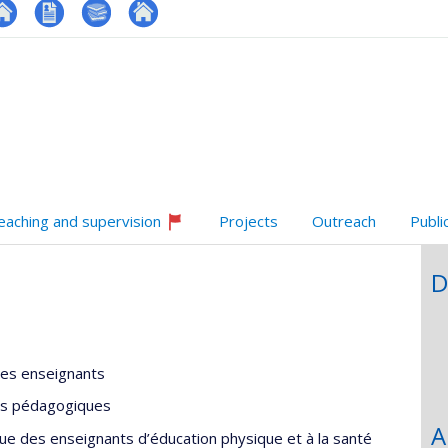
te
CV
Bibliographie
Autre
onnelle
eb
site
,département,école)
e
web
unité
e
echerche
eaching and supervision
Projects
Outreach
Publi
Currently
recruiting
D
des enseignants
ues pédagogiques
A
ique des enseignants d’éducation physique et à la santé