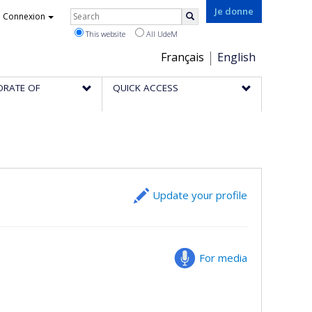
Rechercher
Je donne
Connexion
Search
This website
All UdeM
Choix
Français
English
de
ORATE OF
QUICK ACCESS
la
langue
Update your profile
For media