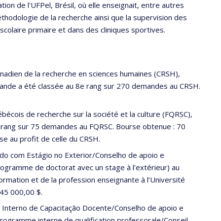
on de l'UFPel, Brésil, où elle enseignait, entre autres
thodologie de la recherche ainsi que la supervision des
colaire primaire et dans des cliniques sportives.
anadien de la recherche en sciences humaines (CRSH),
de a été classée au 8e rang sur 270 demandes au CRSH.
écois de recherche sur la société et la culture (FQRSC),
rang sur 75 demandes au FQRSC. Bourse obtenue : 70
se au profit de celle du CRSH.
do com Estágio no Exterior/Conselho de apoio e
gramme de doctorat avec un stage à l’extérieur) au
formation et de la profession enseignante à l’Université
45 000,00 $.
 Interno de Capacitação Docente/Conselho de apoio e
gramme interne de qualification professorale/Conseil