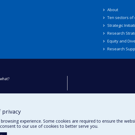
About
Ten sectors of
Strategic Initiat
Research Strat
Equity and Dive
Research Supp
what?
ty
 privacy
browsing experience. Some cookies are required to ensure the website’
consent to our use of cookies to better serve you.