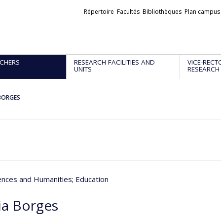
Liens
Répertoire
Facultés
Bibliothèques
Plan campus
externes
CHERS
RESEARCH FACILITIES AND
VICE-RECT
UNITS
RESEARCH
 BORGES
iences and Humanities
; Education
ia Borges