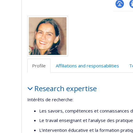
Page
Si
Media
professi
w
(faculté
d
l’
d
r
Profile
Affiliations and responsabilities
T
Profile
Research expertise
Intérêts de recherche:
Les savoirs, compétences et connaissances 
Le travail enseignant et l’analyse des pratiq
L’intervention éducative et la formation prat