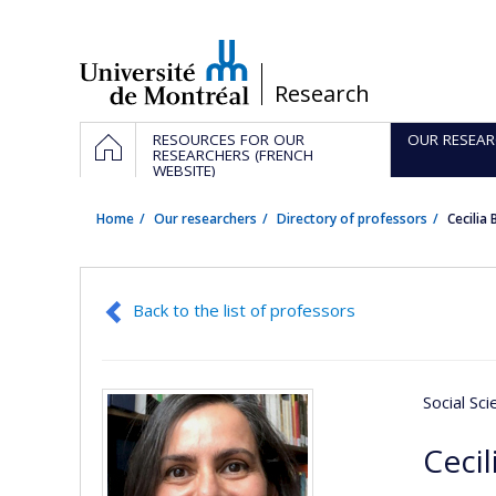
Passer
au
contenu
/
Research
Navigation
HOME
RESOURCES FOR OUR
OUR RESEAR
principale
RESEARCHERS (FRENCH
WEBSITE)
Home
Our researchers
Directory of professors
Cecilia
Back to the list of professors
Social Sc
Cecil