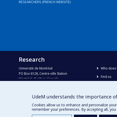
RESEARCHERS (FRENCH WEBSITE)
Research
Université de Montréal
Who does 
PO Box 6128, Centre-ville Station
Find us
Montréal, Québec, Canada
H3C 3J7
Site map
Accessibili
Phone : 514 343-6111, #38492
UdeM understands the importance of
E-mail :
recherche@umontreal.ca
Cookies allow us to enhance and personalize your 
remember your preferences. By accepting all, you 