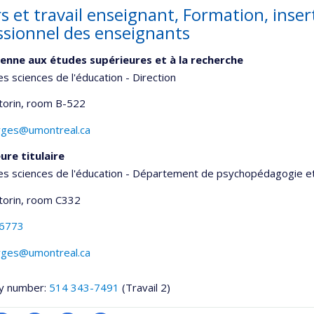
rs et travail enseignant, Formation, ins
ssionnel des enseignants
enne aux études supérieures et à la recherche
es sciences de l'éducation - Direction
torin
, room B-522
orges@umontreal.ca
ure titulaire
es sciences de l'éducation - Département de psychopédagogie e
torin
, room C332
-6773
orges@umontreal.ca
y number:
514 343-7491
(Travail 2)