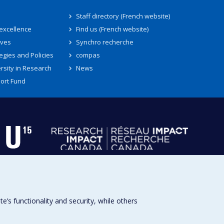
Staff directory (French website)
 excellence
Find us (French website)
ives
Synchro recherche
egies and Policies
compas
rsity in Research
News
ort Fund
s functionality and security, while others