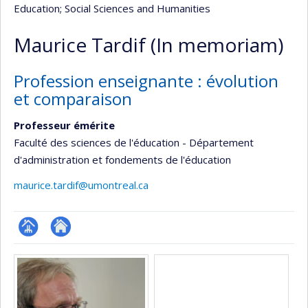
Education
; Social Sciences and Humanities
Maurice Tardif (In memoriam)
Profession enseignante : évolution
et comparaison
Professeur émérite
Faculté des sciences de l'éducation - Département
d'administration et fondements de l'éducation
maurice.tardif@umontreal.ca
Page
Site
Media
professionnelle
web
(faculté,département,école)
de
l’unité