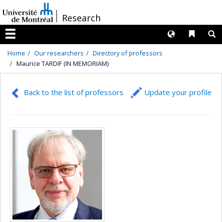
Passer
/
Research
au
contenu
Langues
Liens 
R
Menu
Home
Our researchers
Directory of professors
Maurice TARDIF (IN MEMORIAM)
Back to the list of professors
Update your profile