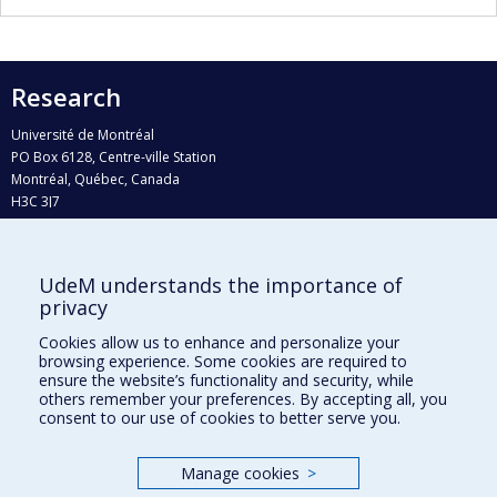
Research
Université de Montréal
PO Box 6128, Centre-ville Station
Montréal, Québec, Canada
H3C 3J7
Phone : 514 343-6111, #38492
E-mail :
recherche@umontreal.ca
UdeM understands the importance of
privacy
Who does what?
Find us
Cookies allow us to enhance and personalize your
browsing experience. Some cookies are required to
Site map
ensure the website’s functionality and security, while
others remember your preferences. By accepting all, you
Accessibility
consent to our use of cookies to better serve you.
Manage cookies
>