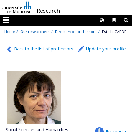
Passer
/
Research
au
contenu
Langues
Liens 
R
Menu
Home
Our researchers
Directory of professors
Estelle CARDE
Back to the list of professors
Update your profile
Social Sciences and Humanities
For media