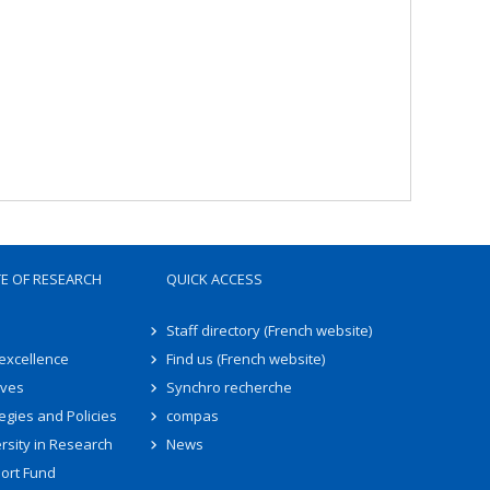
TE OF RESEARCH
QUICK ACCESS
Staff directory (French website)
 excellence
Find us (French website)
ives
Synchro recherche
egies and Policies
compas
rsity in Research
News
ort Fund