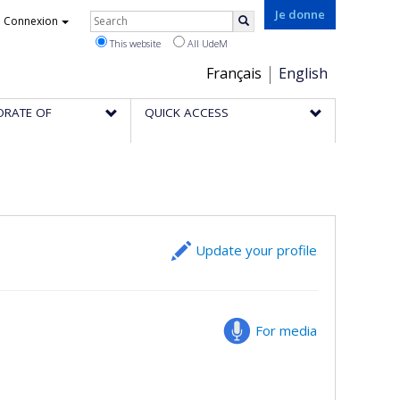
Rechercher
Je donne
Connexion
Search
This website
All UdeM
Choix
Français
English
de
ORATE OF
QUICK ACCESS
la
langue
Update your profile
For media