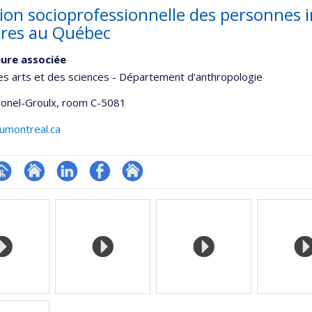
tion socioprofessionnelle des personnes 
ires au Québec
ure associée
es arts et des sciences - Département d'anthropologie
Lionel-Groulx
, room C-5081
umontreal.ca
hGate
age
Site
LinkedIn
Profil
Autre
rofessionnelle
web
Facebook
site
faculté,département,école)
de
web
l’unité
de
recherche