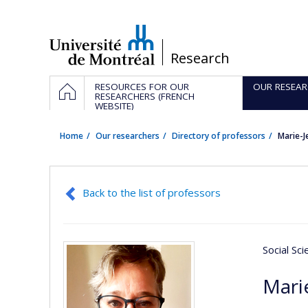
Passer
au
contenu
/
Research
Navigation
HOME
RESOURCES FOR OUR
OUR RESEAR
principale
RESEARCHERS (FRENCH
WEBSITE)
Home
Our researchers
Directory of professors
Marie-J
Back to the list of professors
Social Sc
Mari