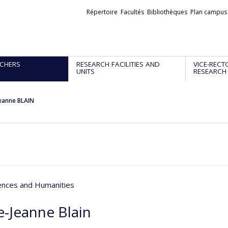
Liens
Répertoire
Facultés
Bibliothèques
Plan campus
externes
CHERS
RESEARCH FACILITIES AND
VICE-RECT
UNITS
RESEARCH
eanne BLAIN
iences and Humanities
e-Jeanne Blain