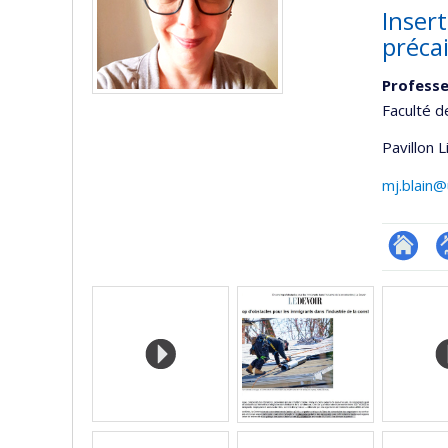
Inser
préca
Professe
Faculté d
Pavillon 
mj.blain@
Researc
P
Media
p
(