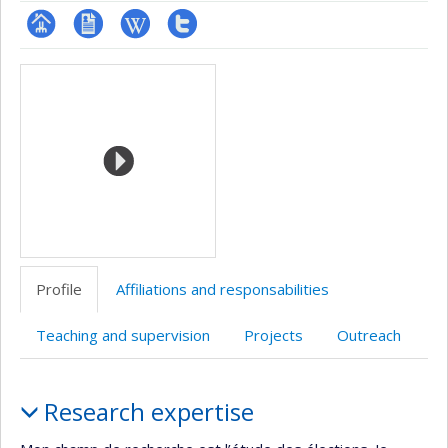
Page
CV
Wiki
Compte
Media
professionnelle
Twitter
(faculté,département,école)
Profile
Affiliations and responsabilities
Teaching and supervision
Projects
Outreach
Profile
Research expertise