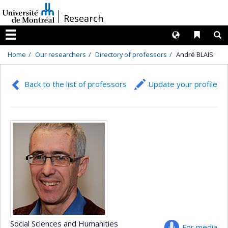
Passer
/
Research
au
contenu
Langues
Liens 
R
Menu
Home
Our researchers
Directory of professors
André BLAIS
Back to the list of professors
Update your profile
Social Sciences and Humanities
For media