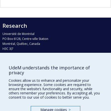
Research
Université de Montréal
PO Box 6128, Centre-ville Station
Montréal, Québec, Canada
H3C 3J7
Phone : 514 343-6111, #38492
E-mail :
recherche@umontreal.ca
UdeM understands the importance of
Who does what?
privacy
Find us
Cookies allow us to enhance and personalize your
browsing experience. Some cookies are required to
Site map
ensure the website’s functionality and security, while
others remember your preferences. By accepting all, you
Accessibility
consent to our use of cookies to better serve you.
Manage cookies
>