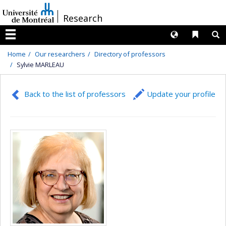
Passer
/
Research
au
contenu
Langues
Liens 
R
Menu
Home
Our researchers
Directory of professors
Sylvie MARLEAU
Back to the list of professors
Update your profile