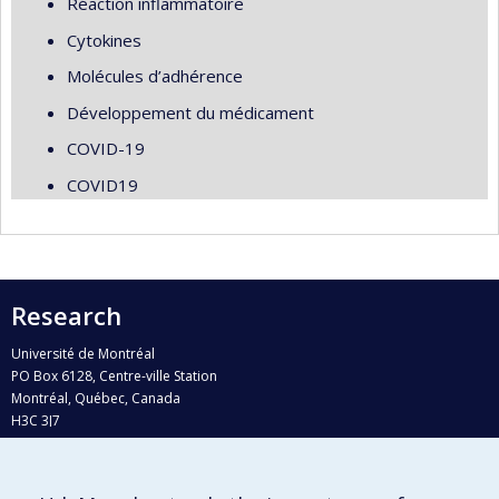
Réaction inflammatoire
Cytokines
Molécules d’adhérence
Développement du médicament
COVID-19
COVID19
Research
Université de Montréal
PO Box 6128, Centre-ville Station
Montréal, Québec, Canada
H3C 3J7
Phone : 514 343-6111, #38492
E-mail :
recherche@umontreal.ca