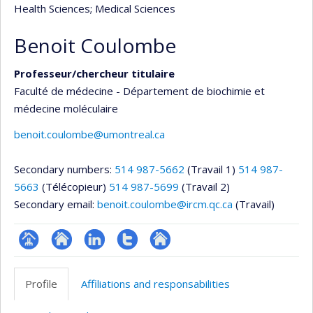
Health Sciences
; Medical Sciences
Benoit Coulombe
Professeur/chercheur titulaire
Faculté de médecine - Département de biochimie et
médecine moléculaire
benoit.coulombe@umontreal.ca
Secondary numbers:
514 987-5662
(Travail 1)
514 987-
5663
(Télécopieur)
514 987-5699
(Travail 2)
Secondary email:
benoit.coulombe@ircm.qc.ca
(Travail)
Page
Site
LinkedIn
Compte
Autre
professionnelle
web
Twitter
site
Profile
Affiliations and responsabilities
(faculté,département,école)
de
web
l’unité