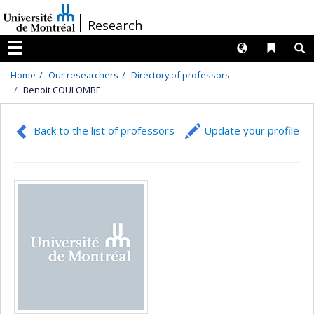
Passer
/
Research
au
contenu
Langues
Liens 
R
Menu
Home
Our researchers
Directory of professors
Benoit COULOMBE
Back to the list of professors
Update your profile