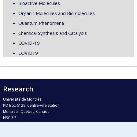
Bioactive Molecules
Organic Molecules and Biomolecules
Quantum Phenomena
Chemical Synthesis and Catalysis
COVID-19
COVID19
Research
Université de Montréal
PO Box 6128, Centre-ville Station
Montréal, Québec, Canada
H3C 3J7
Phone : 514 343-6111, #38492
E-mail :
recherche@umontreal.ca