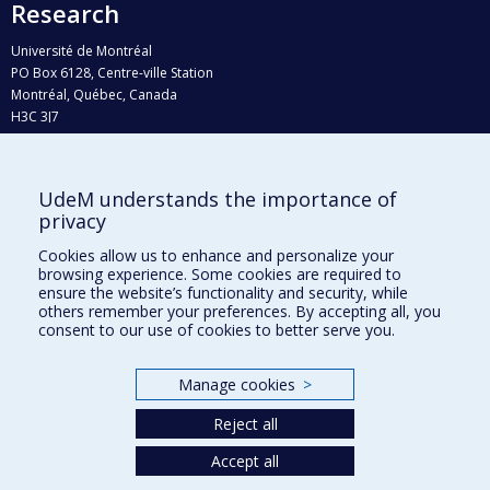
Research
Université de Montréal
PO Box 6128, Centre-ville Station
Montréal, Québec, Canada
H3C 3J7
Phone : 514 343-6111, #38492
E-mail :
recherche@umontreal.ca
UdeM understands the importance of
Who does what?
privacy
Find us
Cookies allow us to enhance and personalize your
browsing experience. Some cookies are required to
Site map
ensure the website’s functionality and security, while
others remember your preferences. By accepting all, you
Accessibility
consent to our use of cookies to better serve you.
Manage cookies
>
Reject all
Accept all