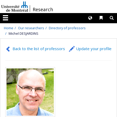
Passer
/
Research
au
contenu
Langues
Liens 
R
Menu
Home
Our researchers
Directory of professors
Michel DESJARDINS
Back to the list of professors
Update your profile