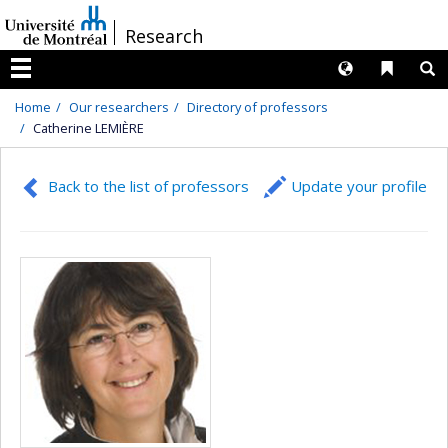
Passer
/
Research
au
contenu
Langues
Liens 
R
Menu
Home
Our researchers
Directory of professors
Catherine LEMIÈRE
Back to the list of professors
Update your profile