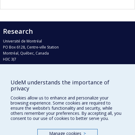
Research
Université de Montréal
PO Box 6128, Centre-ville Station
Montréal, Québec, Canada
H3C 3J7
Phone : 514 343-6111, #38492
E-mail :
recherche@umontreal.ca
UdeM understands the importance of
Who does what?
privacy
Find us
Cookies allow us to enhance and personalize your
browsing experience. Some cookies are required to
Site map
ensure the website’s functionality and security, while
others remember your preferences. By accepting all, you
Accessibility
consent to our use of cookies to better serve you.
Manage cookies
>