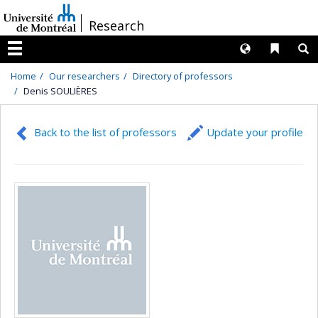
Passer
/
Research
au
contenu
Langues
Liens 
R
Menu
Home
Our researchers
Directory of professors
Denis SOULIÈRES
Back to the list of professors
Update your profile