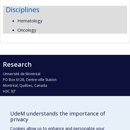
Disciplines
Hematology
Oncology
Research
Université de Montréal
PO Box 6128, Centre-ville Station
Montréal, Québec, Canada
H3C 3J7
Phone : 514 343-6111, #38492
E-mail :
recherche@umontreal.ca
UdeM understands the importance of
Who does what?
privacy
Find us
Cookies allow us to enhance and personalize your