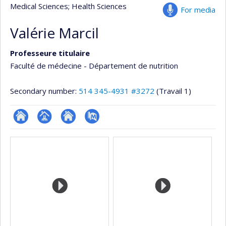
Medical Sciences
; Health Sciences
For media
Valérie Marcil
Professeure titulaire
Faculté de médecine - Département de nutrition
Secondary number:
514 345-4931 #3272
(Travail 1)
ResearchGate
Page
Site
PubMed
Media
professionnelle
web
(faculté,département,école)
de
l’unité
de
recherche