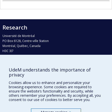
Research
Université de Montréal
PO Box 6128, Centre-ville Station
Montréal, Québec, Canada
H3C 3J7
Phone : 514 343-6111, #38492
E-mail :
recherche@umontreal.ca
UdeM understands the importance of
privacy
Who does what?
Find us
Cookies allow us to enhance and personalize your
browsing experience. Some cookies are required to
Site map
ensure the website’s functionality and security, while
others remember your preferences. By accepting all, you
Accessibility
consent to our use of cookies to better serve you.