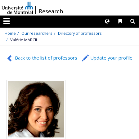
Passer
/
Research
au
contenu
Langues
Liens 
R
Menu
Home
Our researchers
Directory of professors
Valérie MARCIL
Back to the list of professors
Update your profile