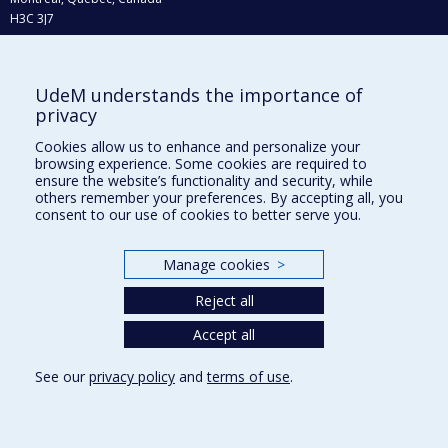
H3C 3J7
Phone : 514 343-6111, #38492
E-mail :
recherche@umontreal.ca
UdeM understands the importance of
Who does what?
privacy
Find us
Cookies allow us to enhance and personalize your
browsing experience. Some cookies are required to
Site map
ensure the website’s functionality and security, while
others remember your preferences. By accepting all, you
Accessibility
consent to our use of cookies to better serve you.
Manage cookies
>
Reject all
Accept all
See our
privacy policy
and
terms of use
.
Privacy
Terms of use
Cookie Settings