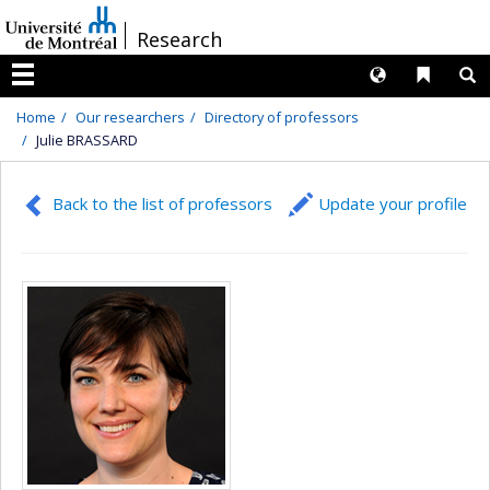
Passer
/
Research
au
contenu
Langues
Liens 
R
Menu
Home
Our researchers
Directory of professors
Julie BRASSARD
Back to the list of professors
Update your profile