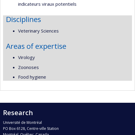
indicateurs viraux potentiels
Disciplines
Veterinary Sciences
Areas of expertise
Virology
Zoonoses
Food hygiene
Research
Université de Montréal
PO Box 6128, Centre-ville Station
Montréal, Québec, Canada