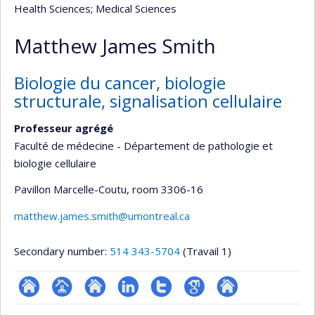
Health Sciences
; Medical Sciences
Matthew James Smith
Biologie du cancer, biologie
structurale, signalisation cellulaire
Professeur agrégé
Faculté de médecine - Département de pathologie et
biologie cellulaire
Pavillon Marcelle-Coutu
, room 3306-16
matthew.james.smith@umontreal.ca
Secondary number:
514 343-5704
(Travail 1)
ResearchGate
Page
Site
LinkedIn
Compte
Google
Autre