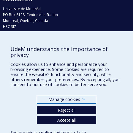
Université de Montréal
PO Box 6128, Centre-ville Station
Montréal, Québec, Canada
H3C 3J7
Phone : 514 343-6111, #38492
E-mail :
recherche@umontreal.ca
UdeM understands the importance of
Who does what?
privacy
Find us
Cookies allow us to enhance and personalize your
browsing experience. Some cookies are required to
Site map
ensure the website’s functionality and security, while
others remember your preferences. By accepting all, you
Accessibility
consent to our use of cookies to better serve you.
Manage cookies
>
Reject all
Accept all
See our
privacy policy
and
terms of use
.