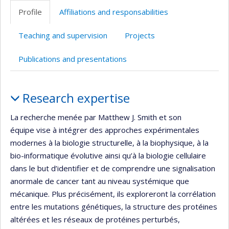
professionnelle
web
Twitter
Scholar
site
Profile
Affiliations and responsabilities
(faculté,département,école)
de
web
l’unité
Teaching and supervision
Projects
de
recherche
Publications and presentations
Profile
Research expertise
La recherche menée par Matthew J. Smith et son
équipe vise à intégrer des approches expérimentales
modernes à la biologie structurelle, à la biophysique, à la
bio-informatique évolutive ainsi qu’à la biologie cellulaire
dans le but d’identifier et de comprendre une signalisation
anormale de cancer tant au niveau systémique que
mécanique. Plus précisément, ils exploreront la corrélation
entre les mutations génétiques, la structure des protéines
altérées et les réseaux de protéines perturbés,