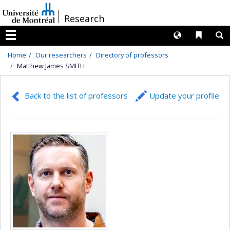
Passer
/
Research
au
contenu
Langues
Liens 
R
Menu
Home
Our researchers
Directory of professors
Matthew James SMITH
Back to the list of professors
Update your profile