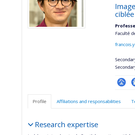
Imager
ciblé
Professe
Faculté d
francois.
Secondar
Secondar
Page
Si
professi
w
Profile
Affiliations and responsabilities
T
(faculté
d
l’
Profile
d
Research expertise
r