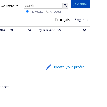
Rechercher
Je donne
Connexion
Search
This website
All UdeM
Choix
Français
English
de
ORATE OF
QUICK ACCESS
la
langue
Update your profile
iences