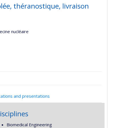
lée, théranostique, livraison
ecine nucléaire
cations and presentations
isciplines
Biomedical Engineering