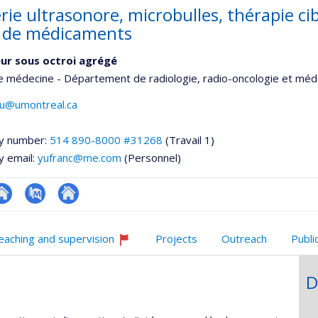
ie ultrasonore, microbulles, thérapie cib
e de médicaments
ur sous octroi agrégé
e médecine - Département de radiologie, radio-oncologie et méd
yu@umontreal.ca
y number:
514 890-8000 #31268
(Travail 1)
y email:
yufranc@me.com
(Personnel)
te
PubMed
Autre
onnelle
eb
site
eaching and supervision
Projects
Outreach
Publi
,département,école)
e
web
Currently
unité
recruiting
D
e
echerche