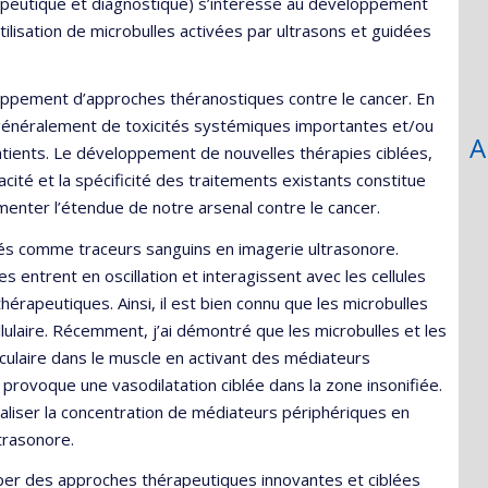
rapeutique et diagnostique) s’intéresse au développement
ilisation de microbulles activées par ultrasons et guidées
pement d’approches théranostiques contre le cancer. En
 généralement de toxicités systémiques importantes et/ou
A
tients. Le développement de nouvelles thérapies ciblées,
acité et la spécificité des traitements existants constitue
nter l’étendue de notre arsenal contre le cancer.
sés comme traceurs sanguins en imagerie ultrasonore.
s entrent en oscillation et interagissent avec les cellules
hérapeutiques. Ainsi, il est bien connu que les microbulles
lulaire. Récemment, j’ai démontré que les microbulles et les
ulaire dans le muscle en activant des médiateurs
ui provoque une vasodilatation ciblée dans la zone insonifiée.
caliser la concentration de médiateurs périphériques en
ltrasonore.
er des approches thérapeutiques innovantes et ciblées