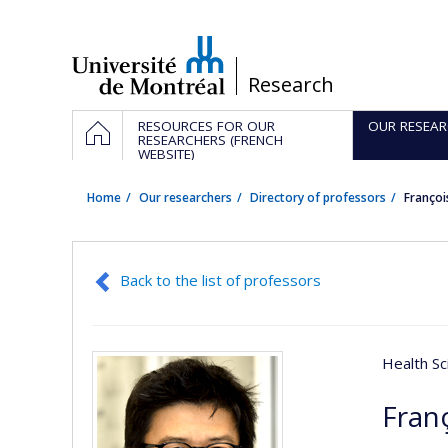
Passer
au
contenu
/
Research
Navigation
HOME
RESOURCES FOR OUR
OUR RESEAR
principale
RESEARCHERS (FRENCH
WEBSITE)
Home
Our researchers
Directory of professors
Françoi
Back to the list of professors
Health Sc
Fran