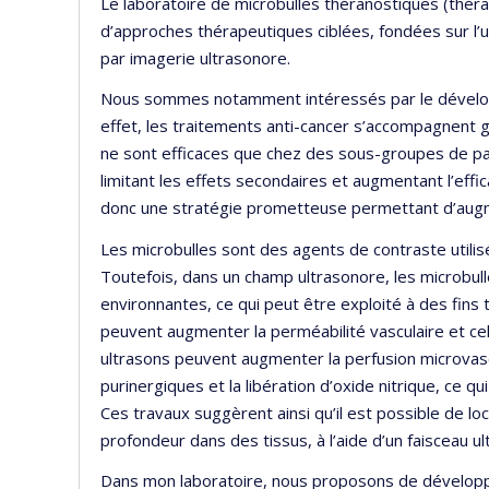
Le laboratoire de microbulles théranostiques (thé
d’approches thérapeutiques ciblées, fondées sur l’ut
par imagerie ultrasonore.
Nous sommes notamment intéressés par le dévelop
effet, les traitements anti-cancer s’accompagnent
ne sont efficaces que chez des sous-groupes de pa
limitant les effets secondaires et augmentant l’effic
donc une stratégie prometteuse permettant d’augme
Les microbulles sont des agents de contraste utili
Toutefois, dans un champ ultrasonore, les microbulle
environnantes, ce qui peut être exploité à des fins t
peuvent augmenter la perméabilité vasculaire et cel
ultrasons peuvent augmenter la perfusion microvasc
purinergiques et la libération d’oxide nitrique, ce q
Ces travaux suggèrent ainsi qu’il est possible de lo
profondeur dans des tissus, à l’aide d’un faisceau u
Dans mon laboratoire, nous proposons de développ