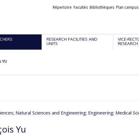
Liens
Répertoire
Facultés
Bibliothèques
Plan campus
externes
CHERS
RESEARCH FACILITIES AND
VICE-RECT
UNITS
RESEARCH
s YU
iences
; Natural Sciences and Engineering
; Engineering
; Medical Sc
çois Yu