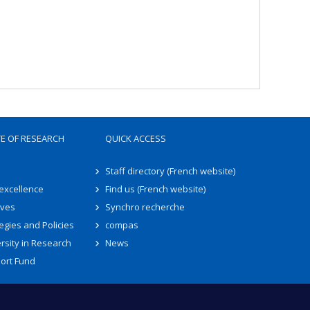
TE OF RESEARCH
QUICK ACCESS
Staff directory (French website)
 excellence
Find us (French website)
ives
Synchro recherche
egies and Policies
compas
rsity in Research
News
ort Fund