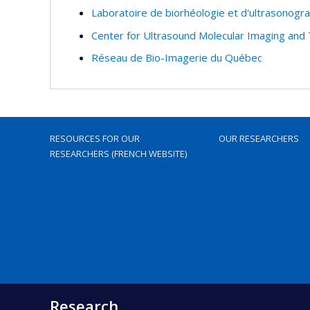
Laboratoire de biorhéologie et d'ultrasonogr
Center for Ultrasound Molecular Imaging and
Réseau de Bio-Imagerie du Québec
RESOURCES FOR OUR
OUR RESEARCHERS
RESEARCHERS (FRENCH WEBSITE)
Research