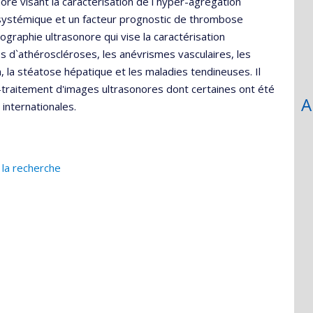
nore visant la caractérisation de l`hyper-agrégation
 systémique et un facteur prognostic de thrombose
ographie ultrasonore qui vise la caractérisation
s d`athéroscléroses, les anévrismes vasculaires, les
 la stéatose hépatique et les maladies tendineuses. Il
traitement d'images ultrasonores dont certaines ont été
A
internationales.
 la recherche