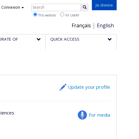
Rechercher
Je donne
Connexion
Search
This website
All UdeM
Choix
Français
English
de
ORATE OF
QUICK ACCESS
la
langue
Update your profile
Sciences
For media