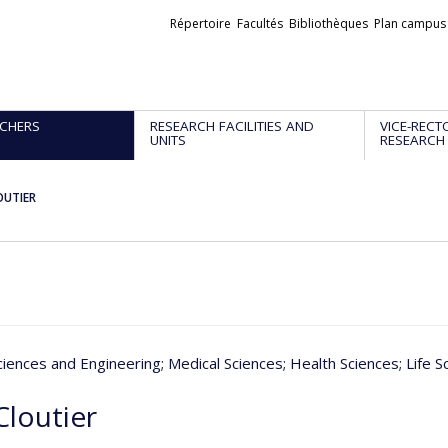
Liens
Répertoire
Facultés
Bibliothèques
Plan campus
externes
CHERS
RESEARCH FACILITIES AND
VICE-RECT
UNITS
RESEARCH
OUTIER
ciences and Engineering
; Medical Sciences
; Health Sciences
; Life 
Cloutier