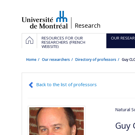
Passer
au
contenu
/
Research
Navigation
HOME
RESOURCES FOR OUR
OUR RESEAR
principale
RESEARCHERS (FRENCH
WEBSITE)
Home
Our researchers
Directory of professors
Guy CL
Back to the list of professors
Natural S
Guy 