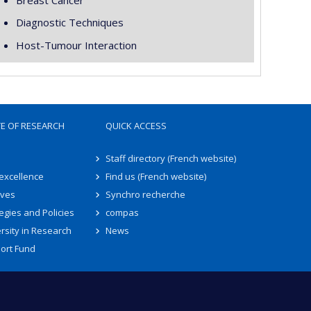
Diagnostic Techniques
Host-Tumour Interaction
TE OF RESEARCH
QUICK ACCESS
Staff directory (French website)
 excellence
Find us (French website)
ives
Synchro recherche
egies and Policies
compas
rsity in Research
News
ort Fund