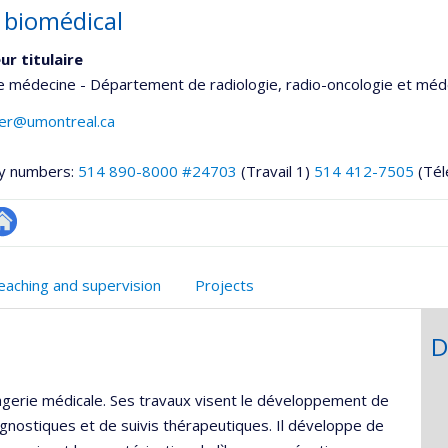
 biomédical
ur titulaire
e médecine - Département de radiologie, radio-oncologie et méd
ier@umontreal.ca
y numbers:
514 890-8000 #24703
(Travail 1)
514 412-7505
(Tél
utre
te
eaching and supervision
Projects
eb
D
he
agerie médicale. Ses travaux visent le développement de
iagnostiques et de suivis thérapeutiques. Il développe de