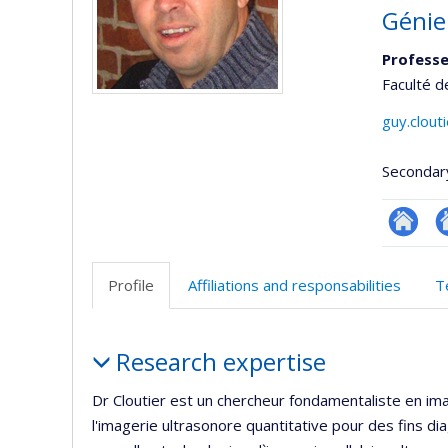
Génie
Professe
Faculté d
guy.clout
Secondar
Site
A
web
si
Profile
Affiliations and responsabilities
T
de
w
l’unité
Profile
de
Research expertise
recherc
Dr Cloutier est un chercheur fondamentaliste en im
l'imagerie ultrasonore quantitative pour des fins d