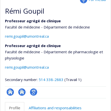
Rémi Goupil
Professeur agrégé de clinique
Faculté de médecine - Département de médecine
remi.goupil@umontreal.ca
Professeur agrégé de clinique
Faculté de médecine - Département de pharmacologie et
physiologie
remi.goupil@umontreal.ca
Secondary number:
514 338-2883
(Travail 1)
ResearchGate
Site
Google
web
Scholar
Profile
Affiliations and responsabilities