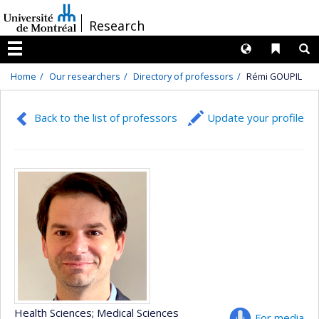
Passer
/
Research
au
contenu
Langues
Liens 
R
Menu
Home
Our researchers
Directory of professors
Rémi GOUPIL
Back to the list of professors
Update your profile
Health Sciences
; Medical Sciences
For media