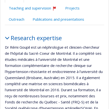
de
l’unité
Teaching and supervision
Projects
de
Currently
recruiting
recherche
Outreach
Publications and presentations
Profile
Research expertise
Dr Rémi Goupil est un néphrologue et clinicien-chercheur
de l'hôpital du Sacré-Coeur de Montréal. Il a complété ses
études médicales à l'université de Montréal et une
formation complémentaire de recherche clinique sur
l'hypertension résistante et endocrinienne à l'université du
Queensland (Brisbane, Australie) en 2015. Il a également
complété une maitrise en sciences biomédicales à
l'université de Montréal en 2016. Durant sa formation, il a
reçu de nombreuses bourses et prix, notamment des
Fonds de recherche du Québec - Santé (FRQ-S) et de la
Société québécoise d'hypertension artérielle(SQHA). En