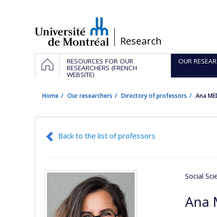
Passer
au
contenu
/
Research
Navigation
HOME
RESOURCES FOR OUR
OUR RESEAR
principale
RESEARCHERS (FRENCH
WEBSITE)
Home
Our researchers
Directory of professors
Ana ME
Back to the list of professors
Social Sc
Ana 