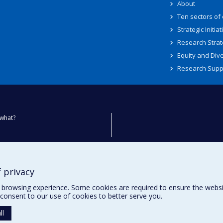
About
Ten sectors of
Strategic Initiat
Research Strat
Equity and Dive
Research Supp
what?
ty
 privacy
browsing experience. Some cookies are required to ensure the website’
consent to our use of cookies to better serve you.
ll