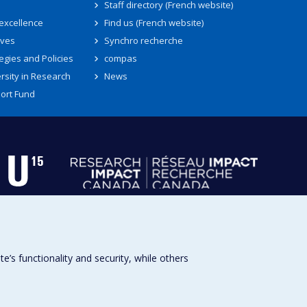
Staff directory (French website)
 excellence
Find us (French website)
ives
Synchro recherche
egies and Policies
compas
rsity in Research
News
ort Fund
s functionality and security, while others