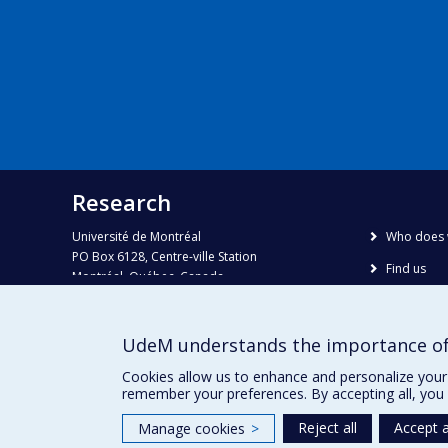
Research
Université de Montréal
Who does 
PO Box 6128, Centre-ville Station
Find us
Montréal, Québec, Canada
H3C 3J7
Site map
Accessibili
Phone : 514 343-6111, #38492
UdeM understands the importance of
E-mail :
recherche@umontreal.ca
Cookies allow us to enhance and personalize your 
remember your preferences. By accepting all, you 
Reject all
Accept a
Manage cookies
>