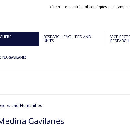
Liens
Répertoire
Facultés
Bibliothèques
Plan campus
externes
CHERS
RESEARCH FACILITIES AND
VICE-RECT
UNITS
RESEARCH
DINA GAVILANES
iences and Humanities
Medina Gavilanes