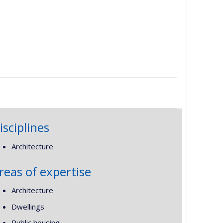
isciplines
Architecture
reas of expertise
Architecture
Dwellings
Public housing