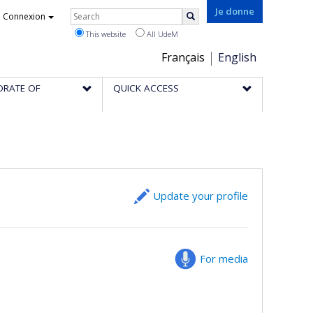
Rechercher
Je donne
Connexion
Search
This website
All UdeM
Choix
Français
English
de
ORATE OF
QUICK ACCESS
la
langue
Update your profile
For media