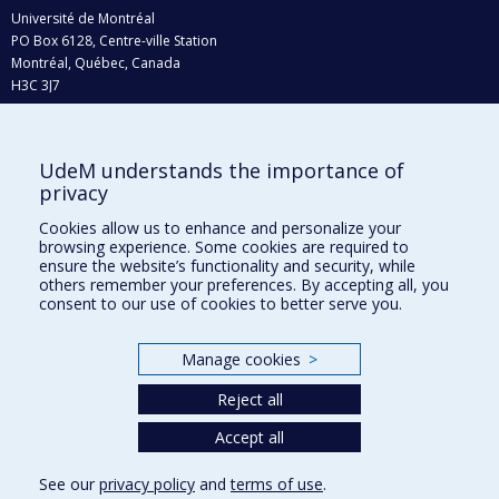
Université de Montréal
PO Box 6128, Centre-ville Station
Montréal, Québec, Canada
H3C 3J7
Phone : 514 343-6111, #38492
E-mail :
recherche@umontreal.ca
UdeM understands the importance of
Who does what?
privacy
Find us
Cookies allow us to enhance and personalize your
browsing experience. Some cookies are required to
Site map
ensure the website’s functionality and security, while
others remember your preferences. By accepting all, you
Accessibility
consent to our use of cookies to better serve you.
Manage cookies
>
Reject all
Accept all
See our
privacy policy
and
terms of use
.