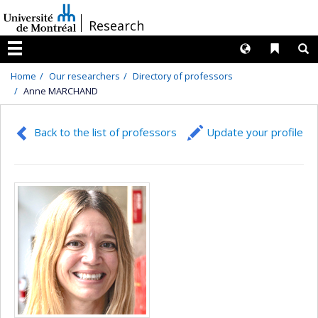
Passer
/
Research
au
contenu
Langues
Liens 
R
Menu
Home
Our researchers
Directory of professors
Anne MARCHAND
Back to the list of professors
Update your profile