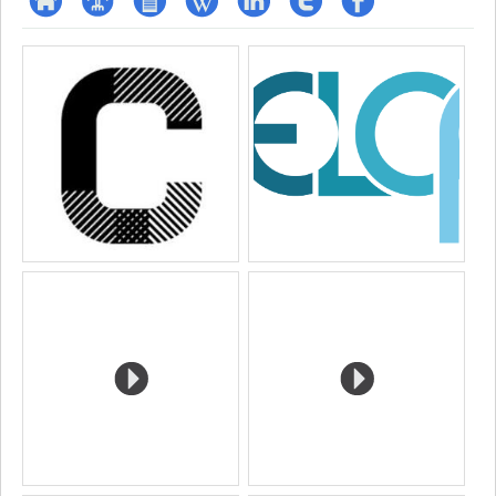
ResearchGate
Page
CV
Wiki
LinkedIn
Compte
Profil
Media
professionnelle
Twitter
Facebook
(faculté,département,école)