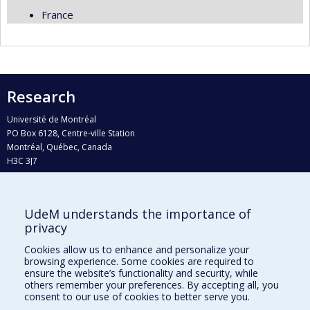
France
Research
Université de Montréal
PO Box 6128, Centre-ville Station
Montréal, Québec, Canada
H3C 3J7
Phone : 514 343-6111, #38492
E-mail :
recherche@umontreal.ca
UdeM understands the importance of
Who does what?
privacy
Find us
Cookies allow us to enhance and personalize your
browsing experience. Some cookies are required to
Site map
ensure the website’s functionality and security, while
others remember your preferences. By accepting all, you
Accessibility
consent to our use of cookies to better serve you.