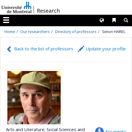
Passer
/
Research
au
contenu
Langues
Liens 
R
Menu
Home
Our researchers
Directory of professors
Simon HAREL
Back to the list of professors
Update your profile
Arts and Literature
; Social Sciences and
For media